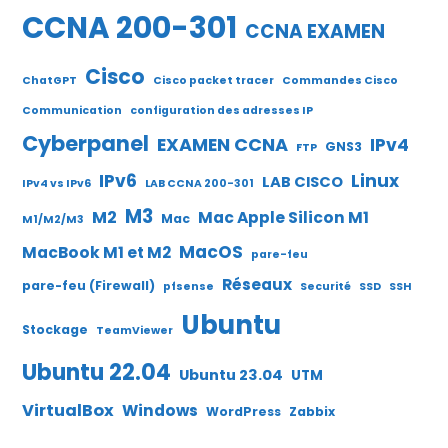
CCNA 200-301
CCNA EXAMEN
Cisco
ChatGPT
Cisco packet tracer
Commandes Cisco
Communication
configuration des adresses IP
Cyberpanel
EXAMEN CCNA
IPv4
GNS3
FTP
IPv6
Linux
LAB CISCO
IPv4 vs IPv6
LAB CCNA 200-301
M3
M2
Mac Apple Silicon M1
Mac
M1/M2/M3
MacOS
MacBook M1 et M2
pare-feu
Réseaux
pare-feu (Firewall)
pfsense
Securité
SSD
SSH
Ubuntu
Stockage
TeamViewer
Ubuntu 22.04
Ubuntu 23.04
UTM
VirtualBox
Windows
WordPress
Zabbix