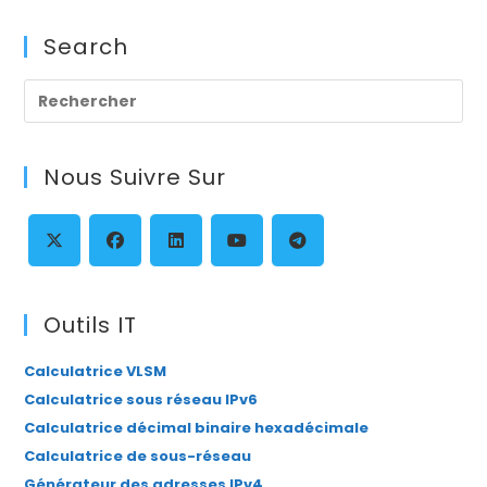
Search
Pre
Es
to
Nous Suivre Sur
clo
th
se
pan
S’ouvre
S’ouvre
S’ouvre
S’ouvre
S’ouvre
dans
dans
dans
dans
dans
Outils IT
un
un
un
un
un
Calculatrice VLSM
nouvel
nouvel
nouvel
nouvel
nouvel
Calculatrice sous réseau IPv6
onglet
onglet
onglet
onglet
onglet
Calculatrice décimal binaire hexadécimale
Calculatrice de sous-réseau
Générateur des adresses IPv4