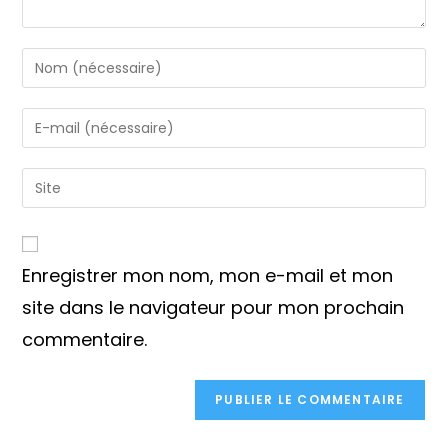
Enter
your
name
Enter
or
your
username
email
Saisir
to
address
l’URL
comment
to
de
comment
votre
Enregistrer mon nom, mon e-mail et mon
site
(facultatif)
site dans le navigateur pour mon prochain
commentaire.