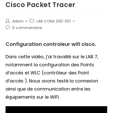
Cisco Packet Tracer
Auteur/autrice
Post
Adam
LAB CCNA 200-301
de
category:
Commentaires
0 commentaire
la
de
publication :
la
publication :
Configuration controleur wifi cisco.
Dans cette vidéo, j’ai travaillé sur le LAB 7,
notamment la configuration des Points
d’accès et WLC (contrôleur des Point
d’accès ). Nous avons testé la connexion
ainsi que de communication entre les
équipements sur le WIFI.