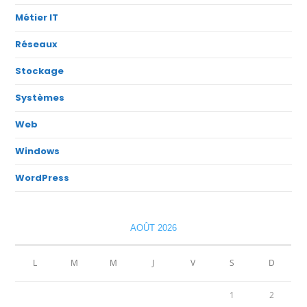
Métier IT
Réseaux
Stockage
Systèmes
Web
Windows
WordPress
AOÛT 2026
L
M
M
J
V
S
D
1
2