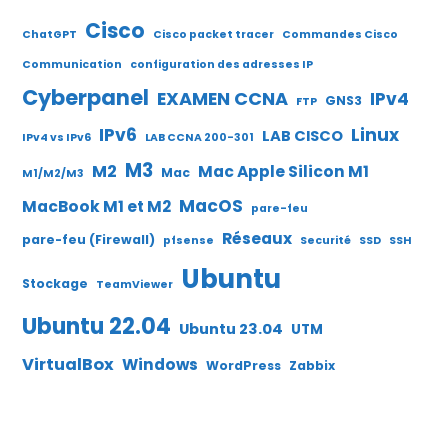
Cisco
ChatGPT
Cisco packet tracer
Commandes Cisco
Communication
configuration des adresses IP
Cyberpanel
EXAMEN CCNA
IPv4
GNS3
FTP
IPv6
Linux
LAB CISCO
IPv4 vs IPv6
LAB CCNA 200-301
M3
M2
Mac Apple Silicon M1
Mac
M1/M2/M3
MacOS
MacBook M1 et M2
pare-feu
Réseaux
pare-feu (Firewall)
pfsense
Securité
SSD
SSH
Ubuntu
Stockage
TeamViewer
Ubuntu 22.04
Ubuntu 23.04
UTM
VirtualBox
Windows
WordPress
Zabbix