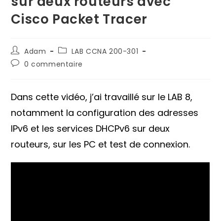
sur deux routeurs avec
Cisco Packet Tracer
Auteur/autrice
Post
Adam
LAB CCNA 200-301
de
category:
Commentaires
0 commentaire
la
de
publication :
la
publication :
Dans cette vidéo, j’ai travaillé sur le LAB 8,
notamment la configuration des adresses
IPv6 et les services DHCPv6 sur deux
routeurs, sur les PC et test de connexion.