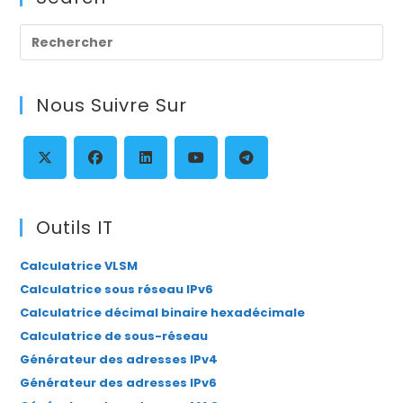
Pre
Es
to
Nous Suivre Sur
clo
th
se
pan
S’ouvre
S’ouvre
S’ouvre
S’ouvre
S’ouvre
dans
dans
dans
dans
dans
Outils IT
un
un
un
un
un
Calculatrice VLSM
nouvel
nouvel
nouvel
nouvel
nouvel
Calculatrice sous réseau IPv6
onglet
onglet
onglet
onglet
onglet
Calculatrice décimal binaire hexadécimale
Calculatrice de sous-réseau
Générateur des adresses IPv4
Générateur des adresses IPv6