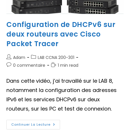
Configuration de DHCPv6 sur
deux routeurs avec Cisco
Packet Tracer
Auteur/autrice
Post
Adam
LAB CCNA 200-301
de
category:
Commentaires
Temps
0 commentaire
1 min read
la
de
de
publication :
la
lecture :
Dans cette vidéo, j’ai travaillé sur le LAB 8,
publication :
notamment la configuration des adresses
IPv6 et les services DHCPv6 sur deux
routeurs, sur les PC et test de connexion.
Configuration
Continuer La Lecture
De