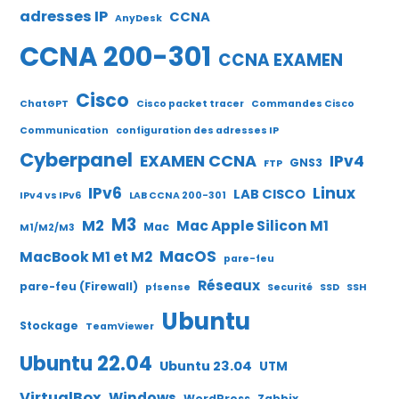
adresses IP
CCNA
AnyDesk
CCNA 200-301
CCNA EXAMEN
Cisco
ChatGPT
Cisco packet tracer
Commandes Cisco
Communication
configuration des adresses IP
Cyberpanel
EXAMEN CCNA
IPv4
GNS3
FTP
IPv6
Linux
LAB CISCO
IPv4 vs IPv6
LAB CCNA 200-301
M3
M2
Mac Apple Silicon M1
Mac
M1/M2/M3
MacOS
MacBook M1 et M2
pare-feu
Réseaux
pare-feu (Firewall)
pfsense
Securité
SSD
SSH
Ubuntu
Stockage
TeamViewer
Ubuntu 22.04
Ubuntu 23.04
UTM
VirtualBox
Windows
WordPress
Zabbix