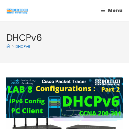
Skip
Menu
to
content
DHCPv6
>
DHCPv6