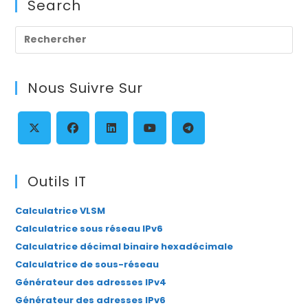
Search
Pre
Es
to
Nous Suivre Sur
clo
th
se
pan
S’ouvre
S’ouvre
S’ouvre
S’ouvre
S’ouvre
dans
dans
dans
dans
dans
Outils IT
un
un
un
un
un
Calculatrice VLSM
nouvel
nouvel
nouvel
nouvel
nouvel
Calculatrice sous réseau IPv6
onglet
onglet
onglet
onglet
onglet
Calculatrice décimal binaire hexadécimale
Calculatrice de sous-réseau
Générateur des adresses IPv4
Générateur des adresses IPv6