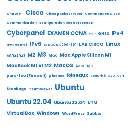
Cisco
ChatGPT
Cisco packet tracer
Commandes Cisco
Communication
configuration des adresses IP
Cyberpanel
EXAMEN CCNA
IPv4
GNS3
FTP
IPv6
Linux
LAB CISCO
IPv4 vs IPv6
LAB CCNA 200-301
M3
M2
Mac Apple Silicon M1
Mac
M1/M2/M3
MacOS
MacBook M1 et M2
pare-feu
Réseaux
pare-feu (Firewall)
pfsense
Securité
SSD
SSH
Ubuntu
Stockage
TeamViewer
Ubuntu 22.04
Ubuntu 23.04
UTM
VirtualBox
Windows
WordPress
Zabbix