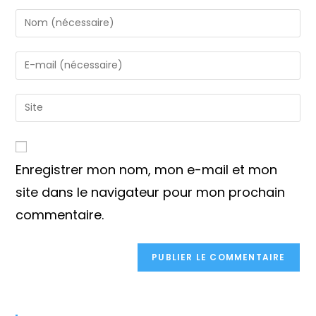
Enter
your
name
Enter
or
your
username
email
Saisir
to
address
l’URL
comment
to
de
comment
votre
Enregistrer mon nom, mon e-mail et mon
site
(facultatif)
site dans le navigateur pour mon prochain
commentaire.