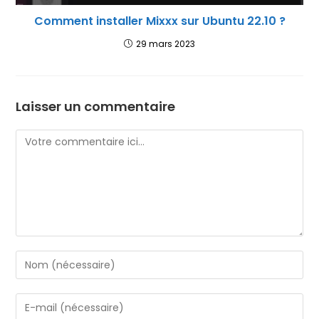
Comment installer Mixxx sur Ubuntu 22.10 ?
29 mars 2023
Laisser un commentaire
Comment
Enter
your
name
Enter
or