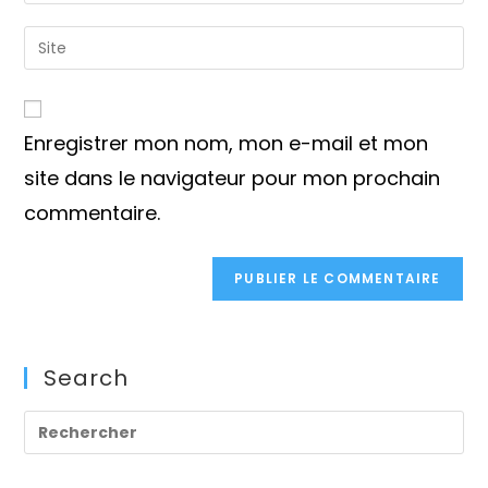
your
username
email
Saisir
to
address
l’URL
comment
to
de
comment
votre
Enregistrer mon nom, mon e-mail et mon
site
(facultatif)
site dans le navigateur pour mon prochain
commentaire.
Search
Pre
Es
to