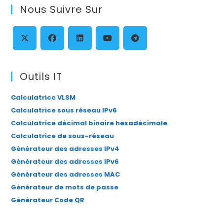
Nous Suivre Sur
clo
th
se
pan
S’ouvre
S’ouvre
S’ouvre
S’ouvre
S’ouvre
dans
dans
dans
dans
dans
Outils IT
un
un
un
un
un
Calculatrice VLSM
nouvel
nouvel
nouvel
nouvel
nouvel
Calculatrice sous réseau IPv6
onglet
onglet
onglet
onglet
onglet
Calculatrice décimal binaire hexadécimale
Calculatrice de sous-réseau
Générateur des adresses IPv4
Générateur des adresses IPv6
Générateur des adresses MAC
Générateur de mots de passe
Générateur Code QR