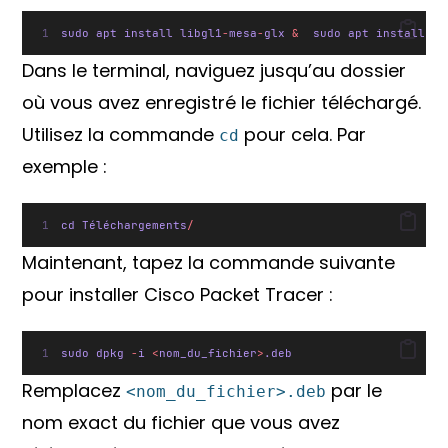
sudo apt install libgl1
-
mesa
-
glx 
&
  sudo apt install li
Dans le terminal, naviguez jusqu’au dossier
où vous avez enregistré le fichier téléchargé.
Utilisez la commande
pour cela. Par
cd
exemple :
cd Téléchargements
/
Maintenant, tapez la commande suivante
pour installer Cisco Packet Tracer :
sudo dpkg 
-
i 
<
nom_du_fichier
>
.deb
Remplacez
par le
<nom_du_fichier>.deb
nom exact du fichier que vous avez