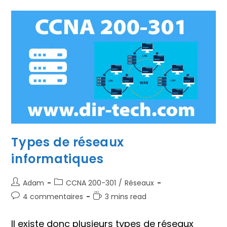
Types de réseaux
informatiques
Auteur/autrice
Post
Adam
CCNA 200-301
/
Réseaux
de
category:
Commentaires
Temps
4 commentaires
3 mins read
la
de
de
publication :
la
lecture :
Il existe donc plusieurs types de réseaux