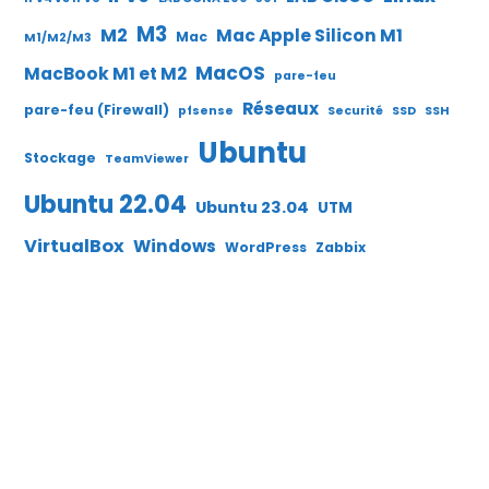
M3
M2
Mac Apple Silicon M1
Mac
M1/M2/M3
MacOS
MacBook M1 et M2
pare-feu
Réseaux
pare-feu (Firewall)
pfsense
Securité
SSD
SSH
Ubuntu
Stockage
TeamViewer
Ubuntu 22.04
Ubuntu 23.04
UTM
VirtualBox
Windows
WordPress
Zabbix