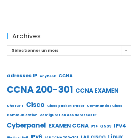
Archives
Archives
Sélectionner un mois
adresses IP
CCNA
AnyDesk
CCNA 200-301
CCNA EXAMEN
Cisco
ChatGPT
Cisco packet tracer
Commandes Cisco
Communication
configuration des adresses IP
Cyberpanel
EXAMEN CCNA
IPv4
GNS3
FTP
IPv6
Linux
LAB CISCO
IPv4 vs IPv6
LAB CCNA 200-301