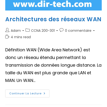
Architectures des réseaux WAN
Auteur/autrice
Post
Commentaires
Adam
CCNA 200-301
0 commentaire
de
category:
de
Temps
4 mins read
la
la
de
publication :
publication :
lecture :
Définition WAN (Wide Area Network) est
donc un réseau étendu permettant la
transmission de données longue distance. La
taille du WAN est plus grande que LAN et
MAN. Un WAN…
Architectures
Continuer La Lecture
Des
Réseaux
WAN