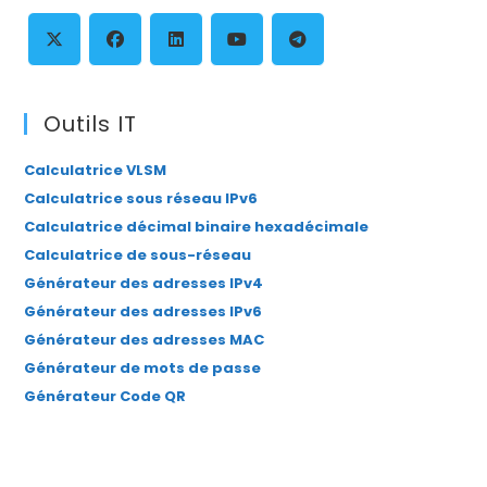
th
se
pan
S’ouvre
S’ouvre
S’ouvre
S’ouvre
S’ouvre
dans
dans
dans
dans
dans
Outils IT
un
un
un
un
un
Calculatrice VLSM
nouvel
nouvel
nouvel
nouvel
nouvel
Calculatrice sous réseau IPv6
onglet
onglet
onglet
onglet
onglet
Calculatrice décimal binaire hexadécimale
Calculatrice de sous-réseau
Générateur des adresses IPv4
Générateur des adresses IPv6
Générateur des adresses MAC
Générateur de mots de passe
Générateur Code QR