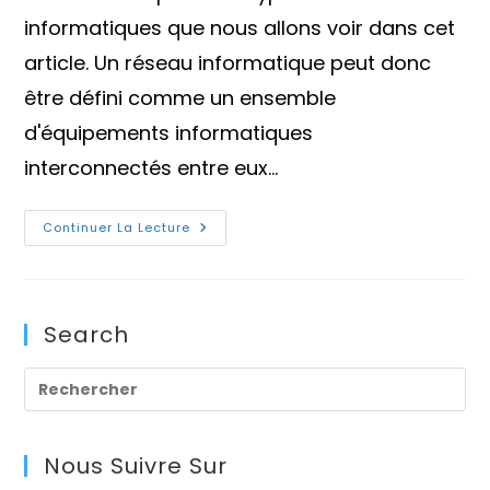
publication :
informatiques que nous allons voir dans cet
article. Un réseau informatique peut donc
être défini comme un ensemble
d'équipements informatiques
interconnectés entre eux…
Types
Continuer La Lecture
De
Réseaux
Informatiques
Search
Pre
Es
to
Nous Suivre Sur
clo