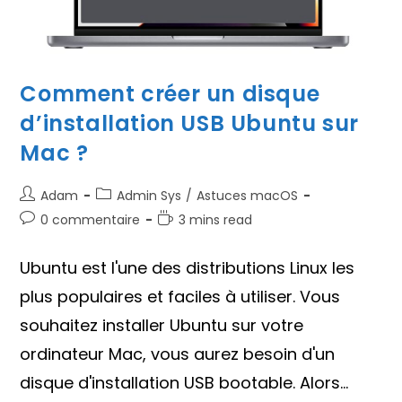
Comment créer un disque
d’installation USB Ubuntu sur
Mac ?
Auteur/autrice
Post
Adam
Admin Sys
/
Astuces macOS
de
category:
Commentaires
Temps
0 commentaire
3 mins read
la
de
de
publication :
la
lecture :
Ubuntu est l'une des distributions Linux les
publication :
plus populaires et faciles à utiliser. Vous
souhaitez installer Ubuntu sur votre
ordinateur Mac, vous aurez besoin d'un
disque d'installation USB bootable. Alors…