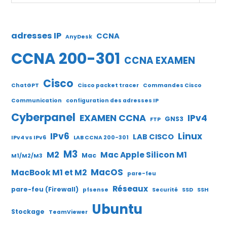
adresses IP
CCNA
AnyDesk
CCNA 200-301
CCNA EXAMEN
Cisco
ChatGPT
Cisco packet tracer
Commandes Cisco
Communication
configuration des adresses IP
Cyberpanel
EXAMEN CCNA
IPv4
GNS3
FTP
IPv6
Linux
LAB CISCO
IPv4 vs IPv6
LAB CCNA 200-301
M3
M2
Mac Apple Silicon M1
Mac
M1/M2/M3
MacOS
MacBook M1 et M2
pare-feu
Réseaux
pare-feu (Firewall)
pfsense
Securité
SSD
SSH
Ubuntu
Stockage
TeamViewer