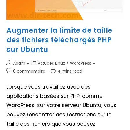
Augmenter la limite de taille
des fichiers téléchargés PHP
sur Ubuntu
Auteur/autrice
Post
Adam
Astuces Linux
/
WordPress
de
category:
Commentaires
Temps
0 commentaire
4 mins read
la
de
de
publication :
la
lecture :
Lorsque vous travaillez avec des
publication :
applications basées sur PHP, comme
WordPress, sur votre serveur Ubuntu, vous
pouvez rencontrer des restrictions sur la
taille des fichiers que vous pouvez