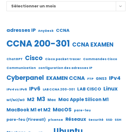
Archives
Sélectionner un mois
adresses IP
CCNA
AnyDesk
CCNA 200-301
CCNA EXAMEN
Cisco
ChatGPT
Cisco packet tracer
Commandes Cisco
Communication
configuration des adresses IP
Cyberpanel
EXAMEN CCNA
IPv4
GNS3
FTP
IPv6
Linux
LAB CISCO
IPv4 vs IPv6
LAB CCNA 200-301
M3
M2
Mac Apple Silicon M1
Mac
M1/M2/M3
MacOS
MacBook M1 et M2
pare-feu
Réseaux
pare-feu (Firewall)
pfsense
Securité
SSD
SSH
Ubuntu