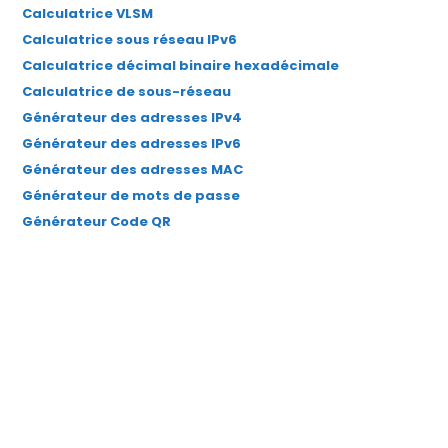
Calculatrice VLSM
nouvel
nouvel
nouvel
nouvel
nouvel
Calculatrice sous réseau IPv6
onglet
onglet
onglet
onglet
onglet
Calculatrice décimal binaire hexadécimale
Calculatrice de sous-réseau
Générateur des adresses IPv4
Générateur des adresses IPv6
Générateur des adresses MAC
Générateur de mots de passe
Générateur Code QR