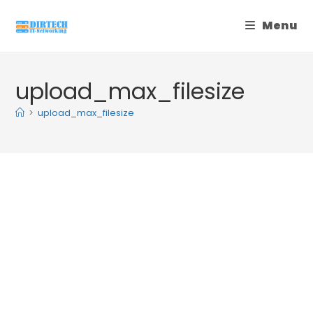
Skip
Menu
to
content
upload_max_filesize
>
upload_max_filesize