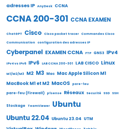
adresses IP
CCNA
AnyDesk
CCNA 200-301
CCNA EXAMEN
Cisco
ChatGPT
Cisco packet tracer
Commandes Cisco
Communication
configuration des adresses IP
Cyberpanel
EXAMEN CCNA
IPv4
GNS3
FTP
IPv6
Linux
LAB CISCO
IPv4 vs IPv6
LAB CCNA 200-301
M3
M2
Mac Apple Silicon M1
Mac
M1/M2/M3
MacOS
MacBook M1 et M2
pare-feu
Réseaux
pare-feu (Firewall)
pfsense
Securité
SSD
SSH
Ubuntu
Stockage
TeamViewer
Ubuntu 22.04
Ubuntu 23.04
UTM
VirtualBox
Windows