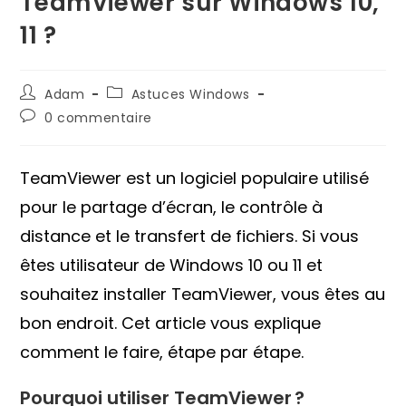
TeamViewer sur Windows 10,
11 ?
Auteur/autrice
Post
Adam
Astuces Windows
de
category:
Commentaires
0 commentaire
la
de
publication :
la
publication :
TeamViewer est un logiciel populaire utilisé
pour le partage d’écran, le contrôle à
distance et le transfert de fichiers. Si vous
êtes utilisateur de Windows 10 ou 11 et
souhaitez installer TeamViewer, vous êtes au
bon endroit. Cet article vous explique
comment le faire, étape par étape.
Pourquoi utiliser TeamViewer ?