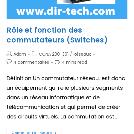
Rôle et fonction des
commutateurs (Switches)
Auteur/autrice
Post
Adam
CCNA 200-301
/
Réseaux
de
category:
Commentaires
Temps
4 commentaires
4 mins read
la
de
de
publication :
la
lecture :
Définition Un commutateur réseau, est donc
publication :
un équipement qui relie plusieurs segments
dans un réseau informatique et de
télécommunication et qui permet de créer
des circuits virtuels. La commutation est…
Rôle
Continuer La Lecture