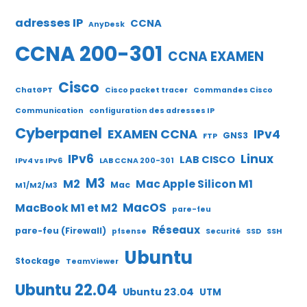
adresses IP
CCNA
AnyDesk
CCNA 200-301
CCNA EXAMEN
Cisco
ChatGPT
Cisco packet tracer
Commandes Cisco
Communication
configuration des adresses IP
Cyberpanel
EXAMEN CCNA
IPv4
GNS3
FTP
IPv6
Linux
LAB CISCO
IPv4 vs IPv6
LAB CCNA 200-301
M3
M2
Mac Apple Silicon M1
Mac
M1/M2/M3
MacOS
MacBook M1 et M2
pare-feu
Réseaux
pare-feu (Firewall)
pfsense
Securité
SSD
SSH
Ubuntu
Stockage
TeamViewer
Ubuntu 22.04
Ubuntu 23.04
UTM