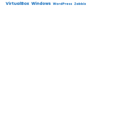
VirtualBox
Windows
WordPress
Zabbix