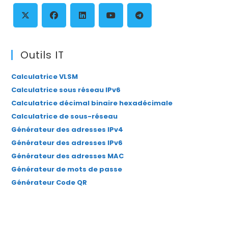
th
se
pan
S’ouvre
S’ouvre
S’ouvre
S’ouvre
S’ouvre
dans
dans
dans
dans
dans
Outils IT
un
un
un
un
un
Calculatrice VLSM
nouvel
nouvel
nouvel
nouvel
nouvel
Calculatrice sous réseau IPv6
onglet
onglet
onglet
onglet
onglet
Calculatrice décimal binaire hexadécimale
Calculatrice de sous-réseau
Générateur des adresses IPv4
Générateur des adresses IPv6
Générateur des adresses MAC
Générateur de mots de passe
Générateur Code QR