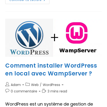
Comment
Ajouter
Un
Site
Web
Sur
CyberPanel
?
Comment installer WordPress
en local avec WampServer ?
Auteur/autrice
Post
Adam
Web
/
WordPress
de
category:
Commentaires
Temps
0 commentaire
3 mins read
la
de
de
publication :
la
lecture :
WordPress est un système de gestion de
publication :