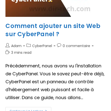
Comment ajouter un site Web
sur CyberPanel ?
Auteur/autrice
Post
Commentaires
Adam
CyberPanel
0 commentaire
de
category:
de
Temps
3 mins read
la
la
de
publication :
publication :
lecture :
Précédemment, nous avons vu l'installation
de CyberPanel. Vous le savez peut-être déjà,
CyberPanel est un panneau de contrôle
d'hébergement web puissant et facile à
utiliser. Dans ce guide, nous allons…
Continuer La Lecture