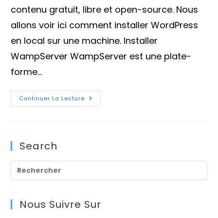
contenu gratuit, libre et open-source. Nous
allons voir ici comment installer WordPress
en local sur une machine. Installer
WampServer WampServer est une plate-
forme…
Comment
Continuer La Lecture
Installer
WordPress
En
Local
Avec
WampServer
Search
?
Pre
Es
to
Nous Suivre Sur
clo