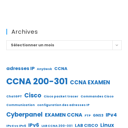
Archives
Archives
Sélectionner un mois
adresses IP
CCNA
AnyDesk
CCNA 200-301
CCNA EXAMEN
Cisco
ChatGPT
Cisco packet tracer
Commandes Cisco
Communication
configuration des adresses IP
Cyberpanel
EXAMEN CCNA
IPv4
GNS3
FTP
IPv6
Linux
LAB CISCO
IPv4 vs IPv6
LAB CCNA 200-301