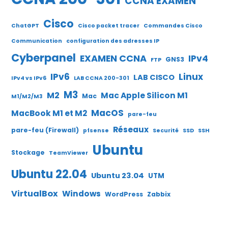
CCNA EXAMEN
Cisco
ChatGPT
Cisco packet tracer
Commandes Cisco
Communication
configuration des adresses IP
Cyberpanel
EXAMEN CCNA
IPv4
GNS3
FTP
IPv6
Linux
LAB CISCO
IPv4 vs IPv6
LAB CCNA 200-301
M3
M2
Mac Apple Silicon M1
Mac
M1/M2/M3
MacOS
MacBook M1 et M2
pare-feu
Réseaux
pare-feu (Firewall)
pfsense
Securité
SSD
SSH
Ubuntu
Stockage
TeamViewer
Ubuntu 22.04
Ubuntu 23.04
UTM
VirtualBox
Windows
WordPress
Zabbix