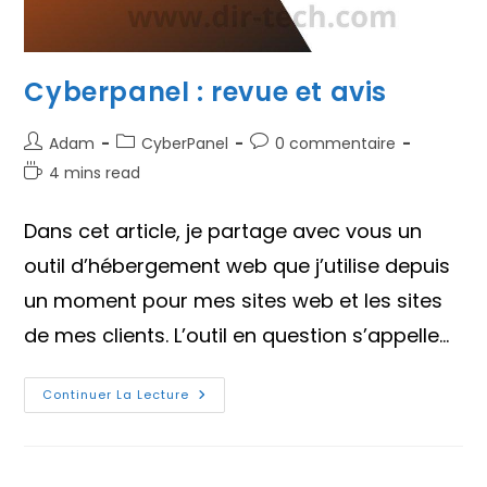
Cyberpanel : revue et avis
Auteur/autrice
Post
Commentaires
Adam
CyberPanel
0 commentaire
de
category:
de
Temps
4 mins read
la
la
de
publication :
publication :
lecture :
Dans cet article, je partage avec vous un
outil d’hébergement web que j’utilise depuis
un moment pour mes sites web et les sites
de mes clients. L’outil en question s’appelle…
Cyberpanel :
Continuer La Lecture
Revue
Et
Avis