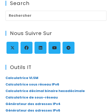
Search
Pre
Es
to
Nous Suivre Sur
clo
th
se
pan
S’ouvre
S’ouvre
S’ouvre
S’ouvre
S’ouvre
dans
dans
dans
dans
dans
Outils IT
un
un
un
un
un
Calculatrice VLSM
nouvel
nouvel
nouvel
nouvel
nouvel
Calculatrice sous réseau IPv6
onglet
onglet
onglet
onglet
onglet
Calculatrice décimal binaire hexadécimale
Calculatrice de sous-réseau
Générateur des adresses IPv4
Générateur des adresses IPv6