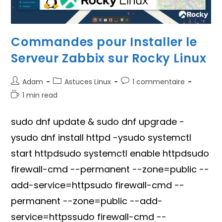
Commandes pour Installer le
Serveur Zabbix sur Rocky Linux
Auteur/autrice
Post
Commentaires
Adam
Astuces Linux
1 commentaire
de
category:
de
Temps
1 min read
la
la
de
publication :
publication :
lecture :
sudo dnf update & sudo dnf upgrade -
ysudo dnf install httpd -ysudo systemctl
start httpdsudo systemctl enable httpdsudo
firewall-cmd --permanent --zone=public --
add-service=httpsudo firewall-cmd --
permanent --zone=public --add-
service=httpssudo firewall-cmd --