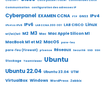
ChatGPT
Cisco packet tracer
Commandes Cisco
Communication
configuration des adresses IP
Cyberpanel
EXAMEN CCNA
IPv4
GNS3
FTP
IPv6
Linux
LAB CISCO
IPv4 vs IPv6
LAB CCNA 200-301
M3
M2
Mac Apple Silicon M1
Mac
M1/M2/M3
MacOS
MacBook M1 et M2
pare-feu
Réseaux
pare-feu (Firewall)
pfsense
Securité
SSD
SSH
Ubuntu
Stockage
TeamViewer
Ubuntu 22.04
Ubuntu 23.04
UTM
VirtualBox
Windows
WordPress
Zabbix