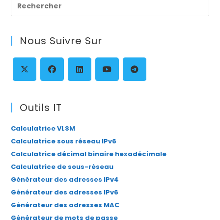
Pre
Es
to
Nous Suivre Sur
clo
th
se
pan
S’ouvre
S’ouvre
S’ouvre
S’ouvre
S’ouvre
dans
dans
dans
dans
dans
Outils IT
un
un
un
un
un
Calculatrice VLSM
nouvel
nouvel
nouvel
nouvel
nouvel
Calculatrice sous réseau IPv6
onglet
onglet
onglet
onglet
onglet
Calculatrice décimal binaire hexadécimale
Calculatrice de sous-réseau
Générateur des adresses IPv4
Générateur des adresses IPv6
Générateur des adresses MAC
Générateur de mots de passe