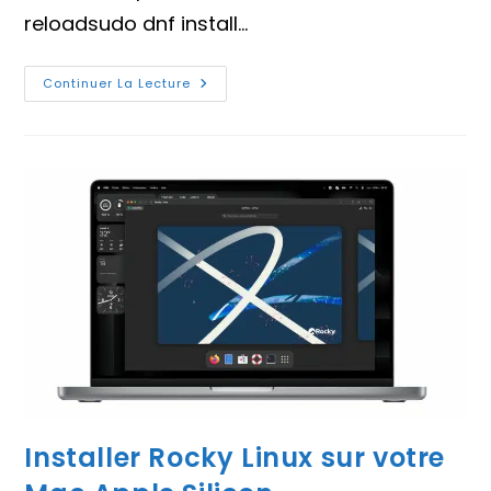
reloadsudo dnf install…
Commandes
Continuer La Lecture
Pour
Installer
Le
Serveur
Zabbix
Sur
Rocky
Linux
Installer Rocky Linux sur votre