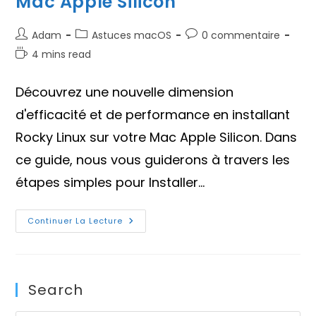
Mac Apple Silicon
Auteur/autrice
Post
Commentaires
Adam
Astuces macOS
0 commentaire
de
category:
de
Temps
4 mins read
la
la
de
publication :
publication :
lecture :
Découvrez une nouvelle dimension
d'efficacité et de performance en installant
Rocky Linux sur votre Mac Apple Silicon. Dans
ce guide, nous vous guiderons à travers les
étapes simples pour Installer…
Installer
Continuer La Lecture
Rocky
Linux
Sur
Votre
Mac
Apple
Search
Silicon