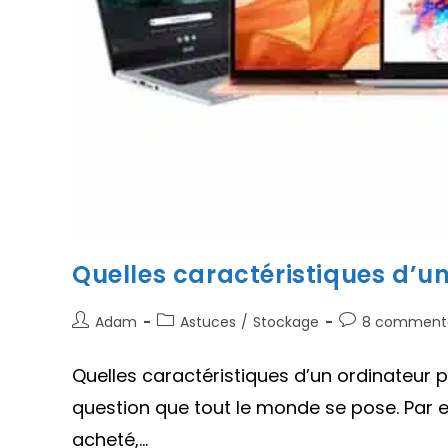
Quelles caractéristiques d’un
Auteur/autrice
Post
Commentaires
Adam
Astuces
/
Stockage
8 commenta
de
category:
de
la
la
Quelles caractéristiques d’un ordinateur 
publication :
publication :
question que tout le monde se pose. Par ex
acheté,…