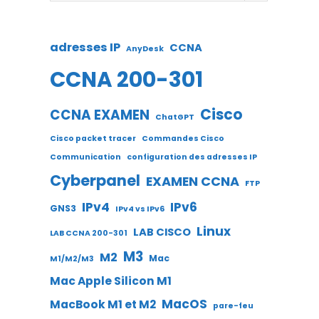
adresses IP
CCNA
AnyDesk
CCNA 200-301
Cisco
CCNA EXAMEN
ChatGPT
Cisco packet tracer
Commandes Cisco
Communication
configuration des adresses IP
Cyberpanel
EXAMEN CCNA
FTP
IPv4
IPv6
GNS3
IPv4 vs IPv6
Linux
LAB CISCO
LAB CCNA 200-301
M3
M2
Mac
M1/M2/M3
Mac Apple Silicon M1
MacOS
MacBook M1 et M2
pare-feu