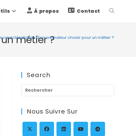
tils
À propos
Contact
Toggle
website
 un métier ?
s caractéristiques d’un ordinateur choisir pour un métier ?
search
Search
Press
Escape
to
Nous Suivre Sur
close
the
search