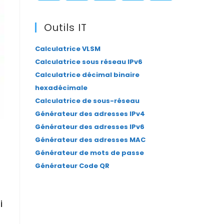
panel.
S’ouvre
S’ouvre
S’ouvre
S’ouvre
S’ouvre
dans
dans
dans
dans
dans
Outils IT
un
un
un
un
un
Calculatrice VLSM
nouvel
nouvel
nouvel
nouvel
nouvel
Calculatrice sous réseau IPv6
onglet
onglet
onglet
onglet
onglet
Calculatrice décimal binaire
hexadécimale
Calculatrice de sous-réseau
Générateur des adresses IPv4
Générateur des adresses IPv6
Générateur des adresses MAC
Générateur de mots de passe
Générateur Code QR
i