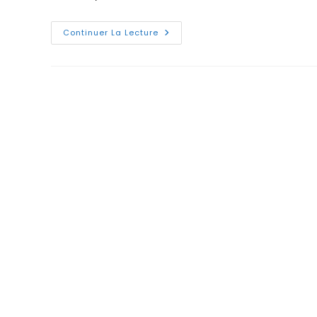
Quelles
Continuer La Lecture
Caractéristiques
D’un
Ordinateur
Choisir?