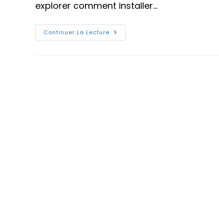
explorer comment installer…
Comment
Continuer La Lecture
Installer
La
Console
Web
Cockpit
Sur
Ubuntu
22.04
?