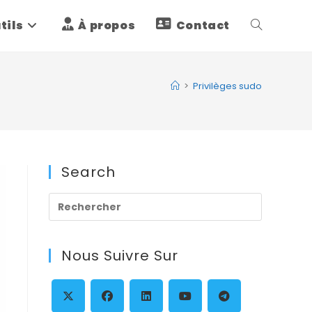
tils
À propos
Contact
Toggle
website
>
Privilèges sudo
search
Search
Press
Escape
to
Nous Suivre Sur
close
the
search