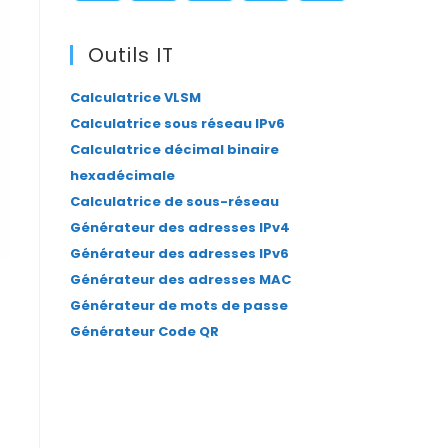
panel.
S’ouvre
S’ouvre
S’ouvre
S’ouvre
S’ouvre
dans
dans
dans
dans
dans
Outils IT
un
un
un
un
un
Calculatrice VLSM
nouvel
nouvel
nouvel
nouvel
nouvel
Calculatrice sous réseau IPv6
onglet
onglet
onglet
onglet
onglet
Calculatrice décimal binaire
hexadécimale
Calculatrice de sous-réseau
Générateur des adresses IPv4
Générateur des adresses IPv6
Générateur des adresses MAC
Générateur de mots de passe
Générateur Code QR