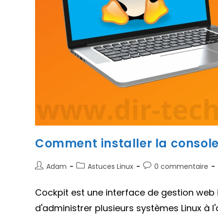
Comment installer la console
Auteur/autrice
Post
Commentaires
Adam
Astuces Linux
0 commentaire
de
category:
de
la
la
Cockpit est une interface de gestion web i
publication :
publication :
d'administrer plusieurs systèmes Linux à l'