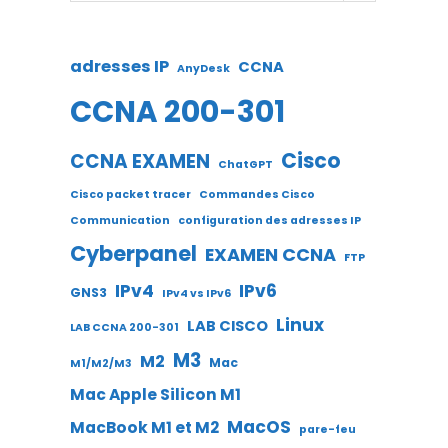
adresses IP
CCNA
AnyDesk
CCNA 200-301
Cisco
CCNA EXAMEN
ChatGPT
Cisco packet tracer
Commandes Cisco
Communication
configuration des adresses IP
Cyberpanel
EXAMEN CCNA
FTP
IPv4
IPv6
GNS3
IPv4 vs IPv6
Linux
LAB CISCO
LAB CCNA 200-301
M3
M2
Mac
M1/M2/M3
Mac Apple Silicon M1
MacOS
MacBook M1 et M2
pare-feu