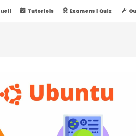
ueil
Tutoriels
Examens | Quiz
Ou