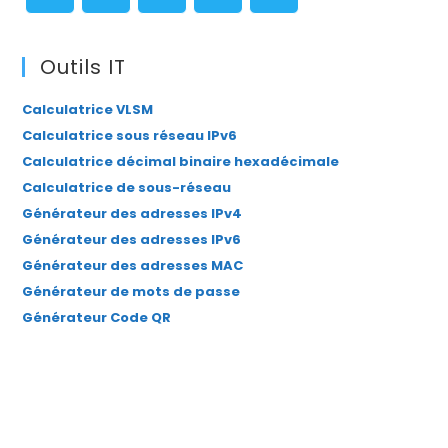
pan
S’ouvre
S’ouvre
S’ouvre
S’ouvre
S’ouvre
dans
dans
dans
dans
dans
Outils IT
un
un
un
un
un
Calculatrice VLSM
nouvel
nouvel
nouvel
nouvel
nouvel
Calculatrice sous réseau IPv6
onglet
onglet
onglet
onglet
onglet
Calculatrice décimal binaire hexadécimale
Calculatrice de sous-réseau
Générateur des adresses IPv4
Générateur des adresses IPv6
Générateur des adresses MAC
Générateur de mots de passe
Générateur Code QR