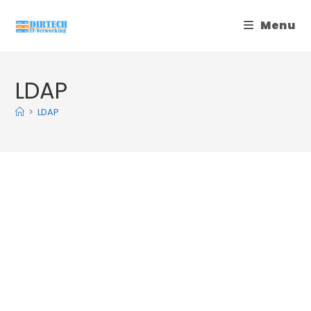
Skip
Menu
to
content
LDAP
>
LDAP