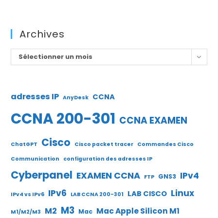
Archives
Archives
Sélectionner un mois
adresses IP
CCNA
AnyDesk
CCNA 200-301
CCNA EXAMEN
Cisco
ChatGPT
Cisco packet tracer
Commandes Cisco
Communication
configuration des adresses IP
Cyberpanel
EXAMEN CCNA
IPv4
GNS3
FTP
IPv6
Linux
LAB CISCO
IPv4 vs IPv6
LAB CCNA 200-301
M3
M2
Mac Apple Silicon M1
Mac
M1/M2/M3