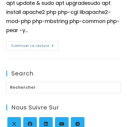
apt update & sudo apt upgradesudo apt
install apache2 php php-cgi libapache2-
mod-php php-mbstring php-common php-
pear -y…
Mise
Continuer La Lecture
En
Place
D’un
Serveur
LDAP
Avec
Search
OpenLDAP
Sur
Ubuntu
Pre
Es
to
Nous Suivre Sur
clo
th
se