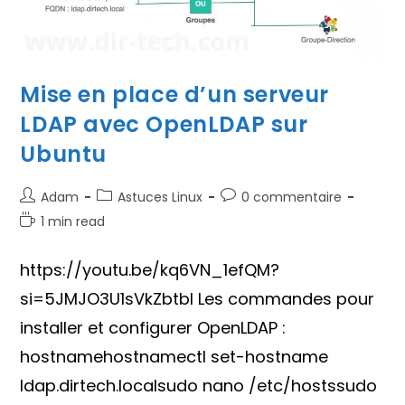
Mise en place d’un serveur
LDAP avec OpenLDAP sur
Ubuntu
Auteur/autrice
Post
Commentaires
Adam
Astuces Linux
0 commentaire
de
category:
de
Temps
1 min read
la
la
de
publication :
publication :
lecture :
https://youtu.be/kq6VN_1efQM?
si=5JMJO3U1sVkZbtbl Les commandes pour
installer et configurer OpenLDAP :
hostnamehostnamectl set-hostname
ldap.dirtech.localsudo nano /etc/hostssudo