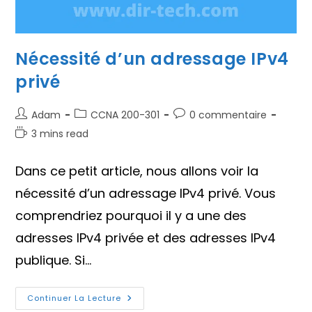
Nécessité d’un adressage IPv4
privé
Auteur/autrice
Post
Commentaires
Adam
CCNA 200-301
0 commentaire
de
category:
de
Temps
3 mins read
la
la
de
publication :
publication :
lecture :
Dans ce petit article, nous allons voir la
nécessité d’un adressage IPv4 privé. Vous
comprendriez pourquoi il y a une des
adresses IPv4 privée et des adresses IPv4
publique. Si…
Nécessité
Continuer La Lecture
D’un