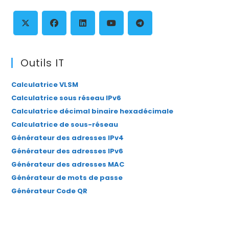
th
se
pan
S’ouvre
S’ouvre
S’ouvre
S’ouvre
S’ouvre
dans
dans
dans
dans
dans
Outils IT
un
un
un
un
un
Calculatrice VLSM
nouvel
nouvel
nouvel
nouvel
nouvel
Calculatrice sous réseau IPv6
onglet
onglet
onglet
onglet
onglet
Calculatrice décimal binaire hexadécimale
Calculatrice de sous-réseau
Générateur des adresses IPv4
Générateur des adresses IPv6
Générateur des adresses MAC
Générateur de mots de passe
Générateur Code QR