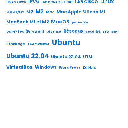
IPv6
Linux
LAB CISCO
IPv4 vs IPv6
LAB CCNA 200-301
M3
M2
Mac Apple Silicon M1
Mac
M1/M2/M3
MacOS
MacBook M1 et M2
pare-feu
Réseaux
pare-feu (Firewall)
pfsense
Securité
SSD
SSH
Ubuntu
Stockage
TeamViewer
Ubuntu 22.04
Ubuntu 23.04
UTM
VirtualBox
Windows
WordPress
Zabbix