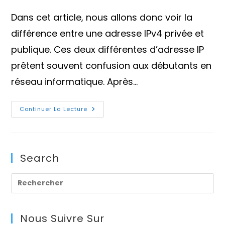
publication :
publication :
lecture :
Dans cet article, nous allons donc voir la
différence entre une adresse IPv4 privée et
publique. Ces deux différentes d’adresse IP
prêtent souvent confusion aux débutants en
réseau informatique. Après…
Différence
Continuer La Lecture
Entre
Une
Adresse
IPv4
Privée
Et
Search
Publique
Pre
Es
to
Nous Suivre Sur
clo