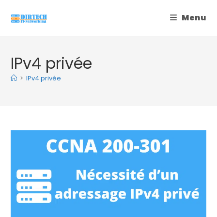
Skip
Menu
to
content
IPv4 privée
>
IPv4 privée