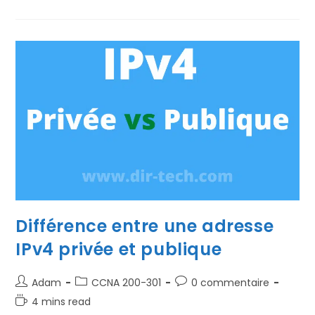
Adressage
IPv4
Privé
Différence entre une adresse
IPv4 privée et publique
Auteur/autrice
Post
Commentaires
Adam
CCNA 200-301
0 commentaire
de
category:
de
Temps
4 mins read
la
la
de