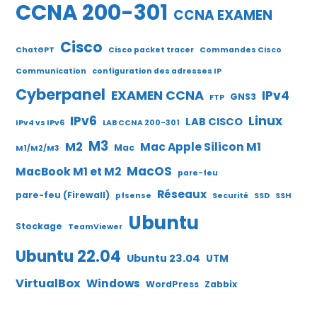
CCNA 200-301
CCNA EXAMEN
Cisco
ChatGPT
Cisco packet tracer
Commandes Cisco
Communication
configuration des adresses IP
Cyberpanel
EXAMEN CCNA
IPv4
GNS3
FTP
IPv6
Linux
LAB CISCO
IPv4 vs IPv6
LAB CCNA 200-301
M3
M2
Mac Apple Silicon M1
Mac
M1/M2/M3
MacOS
MacBook M1 et M2
pare-feu
Réseaux
pare-feu (Firewall)
pfsense
Securité
SSD
SSH
Ubuntu
Stockage
TeamViewer
Ubuntu 22.04
Ubuntu 23.04
UTM
VirtualBox
Windows
WordPress
Zabbix