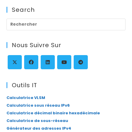
Search
Pre
Es
to
Nous Suivre Sur
clo
th
se
pan
S’ouvre
S’ouvre
S’ouvre
S’ouvre
S’ouvre
dans
dans
dans
dans
dans
Outils IT
un
un
un
un
un
Calculatrice VLSM
nouvel
nouvel
nouvel
nouvel
nouvel
Calculatrice sous réseau IPv6
onglet
onglet
onglet
onglet
onglet
Calculatrice décimal binaire hexadécimale
Calculatrice de sous-réseau
Générateur des adresses IPv4