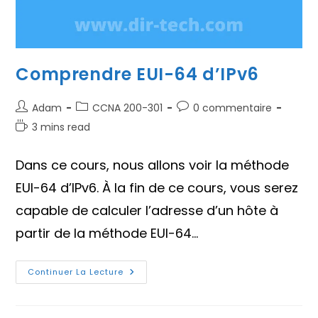
Comprendre EUI-64 d’IPv6
Auteur/autrice
Post
Commentaires
Adam
CCNA 200-301
0 commentaire
de
category:
de
Temps
3 mins read
la
la
de
publication :
publication :
lecture :
Dans ce cours, nous allons voir la méthode
EUI-64 d’IPv6. À la fin de ce cours, vous serez
capable de calculer l’adresse d’un hôte à
partir de la méthode EUI-64…
Comprendre
Continuer La Lecture
EUI-
64
D’IPv6