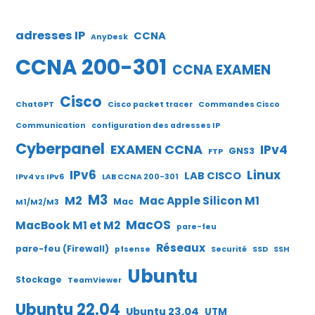
adresses IP
CCNA
AnyDesk
CCNA 200-301
CCNA EXAMEN
Cisco
ChatGPT
Cisco packet tracer
Commandes Cisco
Communication
configuration des adresses IP
Cyberpanel
EXAMEN CCNA
IPv4
GNS3
FTP
IPv6
Linux
LAB CISCO
IPv4 vs IPv6
LAB CCNA 200-301
M3
M2
Mac Apple Silicon M1
Mac
M1/M2/M3
MacOS
MacBook M1 et M2
pare-feu
Réseaux
pare-feu (Firewall)
pfsense
Securité
SSD
SSH
Ubuntu
Stockage
TeamViewer
Ubuntu 22.04
Ubuntu 23.04
UTM