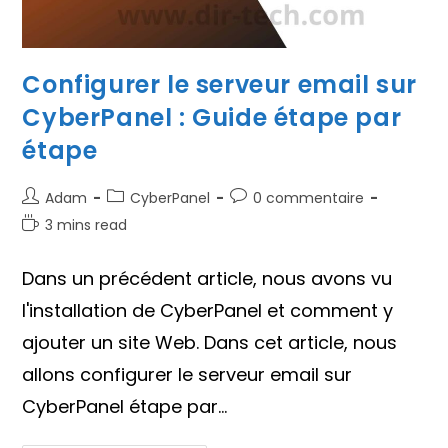
Configurer le serveur email sur
CyberPanel : Guide étape par
étape
Auteur/autrice
Post
Commentaires
Adam
CyberPanel
0 commentaire
de
category:
de
Temps
3 mins read
la
la
de
publication :
publication :
lecture :
Dans un précédent article, nous avons vu
l'installation de CyberPanel et comment y
ajouter un site Web. Dans cet article, nous
allons configurer le serveur email sur
CyberPanel étape par…