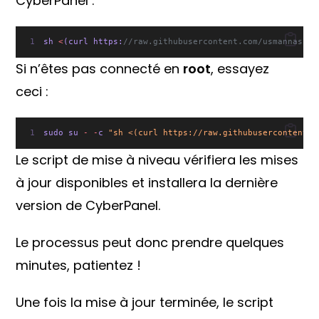
CyberPanel :
sh 
<
(curl https:
//raw.githubusercontent.com/usmannasir/
Si n’êtes pas connecté en
root
, essayez
ceci :
sudo su 
-
-
c 
"sh <(curl https://raw.githubusercontent.c
Le script de mise à niveau vérifiera les mises
à jour disponibles et installera la dernière
version de CyberPanel.
Le processus peut donc prendre quelques
minutes, patientez !
Une fois la mise à jour terminée, le script