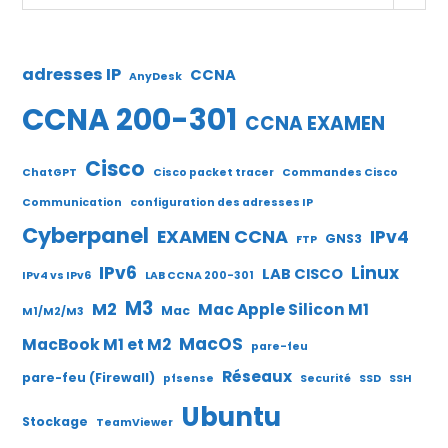
adresses IP
CCNA
AnyDesk
CCNA 200-301
CCNA EXAMEN
Cisco
ChatGPT
Cisco packet tracer
Commandes Cisco
Communication
configuration des adresses IP
Cyberpanel
EXAMEN CCNA
IPv4
GNS3
FTP
IPv6
Linux
LAB CISCO
IPv4 vs IPv6
LAB CCNA 200-301
M3
M2
Mac Apple Silicon M1
Mac
M1/M2/M3
MacOS
MacBook M1 et M2
pare-feu
Réseaux
pare-feu (Firewall)
pfsense
Securité
SSD
SSH
Ubuntu
Stockage
TeamViewer