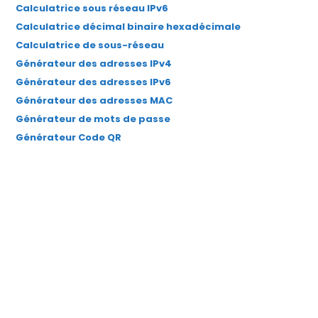
Calculatrice sous réseau IPv6
onglet
onglet
onglet
onglet
onglet
Calculatrice décimal binaire hexadécimale
Calculatrice de sous-réseau
Générateur des adresses IPv4
Générateur des adresses IPv6
Générateur des adresses MAC
Générateur de mots de passe
Générateur Code QR