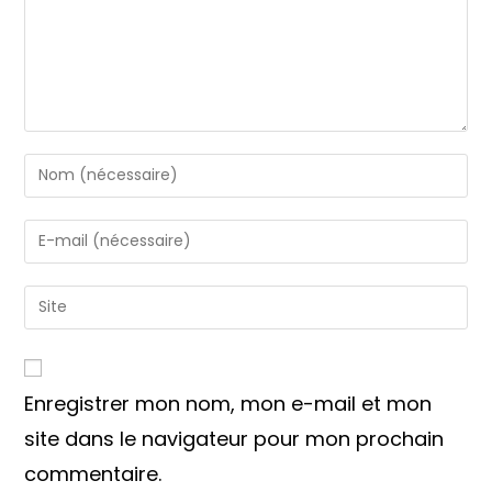
Enter
your
name
Enter
or
your
username
email
Saisir
to
address
l’URL
comment
to
de
comment
votre
Enregistrer mon nom, mon e-mail et mon
site
(facultatif)
site dans le navigateur pour mon prochain
commentaire.