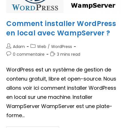
Comment installer WordPress
en local avec WampServer ?
Auteur/autrice
Post
Adam
Web
/
WordPress
de
category:
Commentaires
Temps
0 commentaire
3 mins read
la
de
de
publication :
la
lecture :
WordPress est un système de gestion de
publication :
contenu gratuit, libre et open-source. Nous
allons voir ici comment installer WordPress
en local sur une machine. Installer
WampServer WampServer est une plate-
forme…