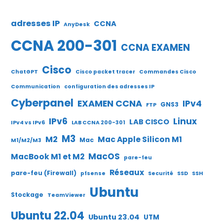
adresses IP
CCNA
AnyDesk
CCNA 200-301
CCNA EXAMEN
Cisco
ChatGPT
Cisco packet tracer
Commandes Cisco
Communication
configuration des adresses IP
Cyberpanel
EXAMEN CCNA
IPv4
GNS3
FTP
IPv6
Linux
LAB CISCO
IPv4 vs IPv6
LAB CCNA 200-301
M3
M2
Mac Apple Silicon M1
Mac
M1/M2/M3
MacOS
MacBook M1 et M2
pare-feu
Réseaux
pare-feu (Firewall)
pfsense
Securité
SSD
SSH
Ubuntu
Stockage
TeamViewer
Ubuntu 22.04
Ubuntu 23.04
UTM