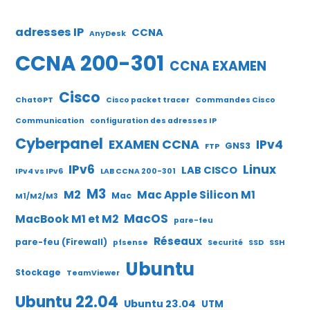
adresses IP
CCNA
AnyDesk
CCNA 200-301
CCNA EXAMEN
Cisco
ChatGPT
Cisco packet tracer
Commandes Cisco
Communication
configuration des adresses IP
Cyberpanel
EXAMEN CCNA
IPv4
GNS3
FTP
IPv6
Linux
LAB CISCO
IPv4 vs IPv6
LAB CCNA 200-301
M3
M2
Mac Apple Silicon M1
Mac
M1/M2/M3
MacOS
MacBook M1 et M2
pare-feu
Réseaux
pare-feu (Firewall)
pfsense
Securité
SSD
SSH
Ubuntu
Stockage
TeamViewer
Ubuntu 22.04
Ubuntu 23.04
UTM