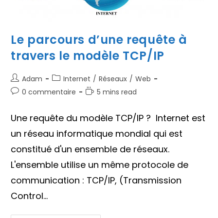
Le parcours d’une requête à
travers le modèle TCP/IP
Auteur/autrice
Post
Adam
Internet
/
Réseaux
/
Web
de
category:
Commentaires
Temps
0 commentaire
5 mins read
la
de
de
publication :
la
lecture :
Une requête du modèle TCP/IP ? Internet est
publication :
un réseau informatique mondial qui est
constitué d'un ensemble de réseaux.
L'ensemble utilise un même protocole de
communication : TCP/IP, (Transmission
Control…