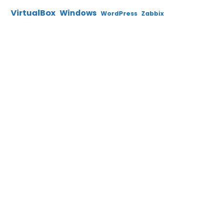
VirtualBox
Windows
WordPress
Zabbix