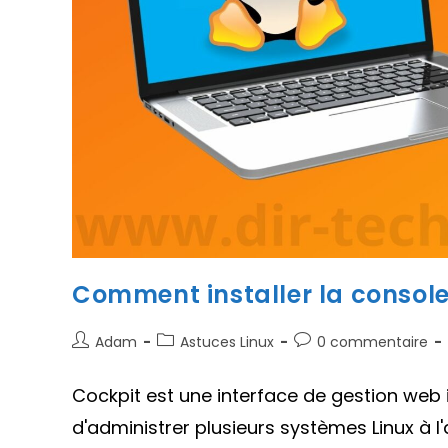
Comment installer la console
Auteur/autrice
Post
Commentaires
Adam
Astuces Linux
0 commentaire
de
category:
de
la
la
Cockpit est une interface de gestion web i
publication :
publication :
d'administrer plusieurs systèmes Linux à l'