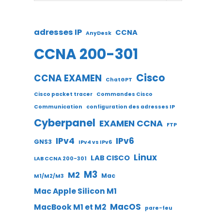
adresses IP
CCNA
AnyDesk
CCNA 200-301
Cisco
CCNA EXAMEN
ChatGPT
Cisco packet tracer
Commandes Cisco
Communication
configuration des adresses IP
Cyberpanel
EXAMEN CCNA
FTP
IPv4
IPv6
GNS3
IPv4 vs IPv6
Linux
LAB CISCO
LAB CCNA 200-301
M3
M2
Mac
M1/M2/M3
Mac Apple Silicon M1
MacOS
MacBook M1 et M2
pare-feu