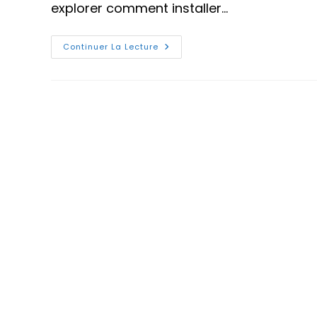
explorer comment installer…
Comment
Continuer La Lecture
Installer
La
Console
Web
Cockpit
Sur
Ubuntu
22.04
?