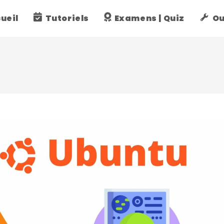
ueil
Tutoriels
Examens | Quiz
Ou