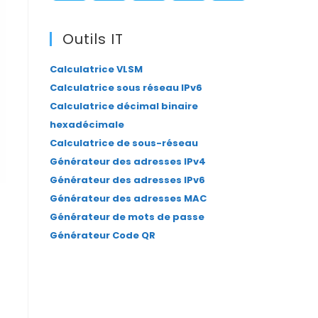
panel.
S’ouvre
S’ouvre
S’ouvre
S’ouvre
S’ouvre
dans
dans
dans
dans
dans
Outils IT
un
un
un
un
un
Calculatrice VLSM
nouvel
nouvel
nouvel
nouvel
nouvel
Calculatrice sous réseau IPv6
onglet
onglet
onglet
onglet
onglet
Calculatrice décimal binaire
hexadécimale
Calculatrice de sous-réseau
Générateur des adresses IPv4
Générateur des adresses IPv6
Générateur des adresses MAC
Générateur de mots de passe
Générateur Code QR