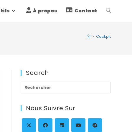
tils
À propos
Contact
Toggle
website
>
Cockpit
search
Search
Press
Escape
to
Nous Suivre Sur
close
the
search