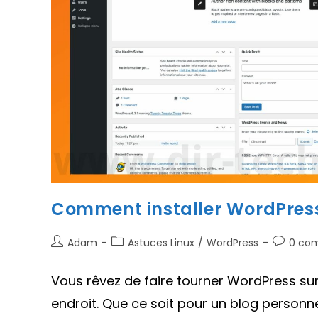
Comment installer WordPres
Auteur/autrice
Post
Comment
Adam
Astuces Linux
/
WordPress
0 co
de
category:
de
la
la
Vous rêvez de faire tourner WordPress sur
publication :
publicati
endroit. Que ce soit pour un blog personnel