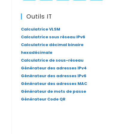
panel.
S’ouvre
S’ouvre
S’ouvre
S’ouvre
S’ouvre
dans
dans
dans
dans
dans
Outils IT
un
un
un
un
un
Calculatrice VLSM
nouvel
nouvel
nouvel
nouvel
nouvel
Calculatrice sous réseau IPv6
onglet
onglet
onglet
onglet
onglet
Calculatrice décimal binaire
hexadécimale
Calculatrice de sous-réseau
Générateur des adresses IPv4
Générateur des adresses IPv6
Générateur des adresses MAC
Générateur de mots de passe
Générateur Code QR