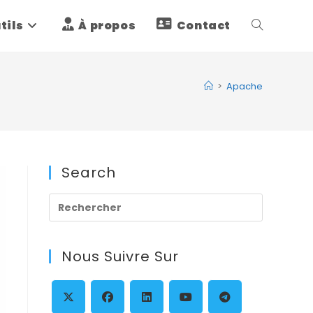
tils
À propos
Contact
Toggle
website
>
Apache
search
Search
Press
Escape
to
Nous Suivre Sur
close
the
search