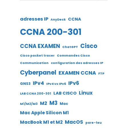
adresses IP
CCNA
AnyDesk
CCNA 200-301
Cisco
CCNA EXAMEN
ChatGPT
Cisco packet tracer
Commandes Cisco
Communication
configuration des adresses IP
Cyberpanel
EXAMEN CCNA
FTP
IPv4
IPv6
GNS3
IPv4 vs IPv6
Linux
LAB CISCO
LAB CCNA 200-301
M3
M2
Mac
M1/M2/M3
Mac Apple Silicon M1
MacOS
MacBook M1 et M2
pare-feu