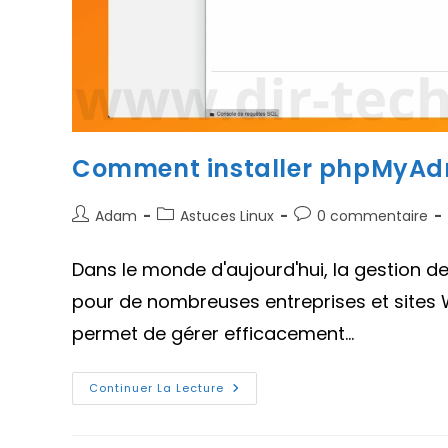
Comment installer phpMyAdm
Auteur/autrice
Post
Commentaires
Adam
Astuces Linux
0 commentaire
de
category:
de
la
la
Dans le monde d'aujourd'hui, la gestion 
publication :
publication :
pour de nombreuses entreprises et sites 
permet de gérer efficacement…
Comment
Continuer La Lecture
Installer
PhpMyAdmin
Sur
Ubuntu