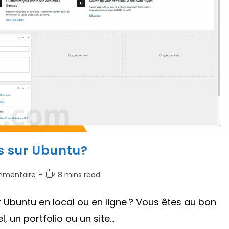
s sur Ubuntu?
aires
Temps
mmentaire
8 mins read
de
lecture :
 Ubuntu en local ou en ligne ? Vous êtes au bon
on :
, un portfolio ou un site…