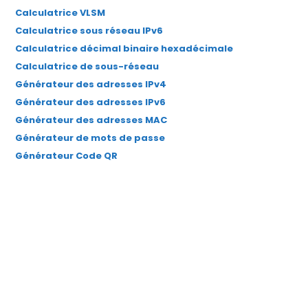
Calculatrice VLSM
nouvel
nouvel
nouvel
nouvel
nouvel
Calculatrice sous réseau IPv6
onglet
onglet
onglet
onglet
onglet
Calculatrice décimal binaire hexadécimale
Calculatrice de sous-réseau
Générateur des adresses IPv4
Générateur des adresses IPv6
Générateur des adresses MAC
Générateur de mots de passe
Générateur Code QR