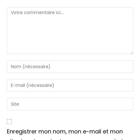
Comment
Enter
your
name
Enter
or
your
username
email
Saisir
to
address
l’URL
comment
to
de
comment
votre
Enregistrer mon nom, mon e-mail et mon
site