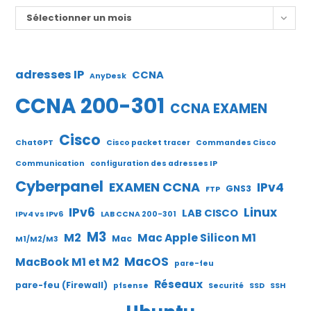
Archives
Sélectionner un mois
adresses IP
CCNA
AnyDesk
CCNA 200-301
CCNA EXAMEN
Cisco
ChatGPT
Cisco packet tracer
Commandes Cisco
Communication
configuration des adresses IP
Cyberpanel
EXAMEN CCNA
IPv4
GNS3
FTP
IPv6
Linux
LAB CISCO
IPv4 vs IPv6
LAB CCNA 200-301
M3
M2
Mac Apple Silicon M1
Mac
M1/M2/M3
MacOS
MacBook M1 et M2
pare-feu
Réseaux
pare-feu (Firewall)
pfsense
Securité
SSD
SSH