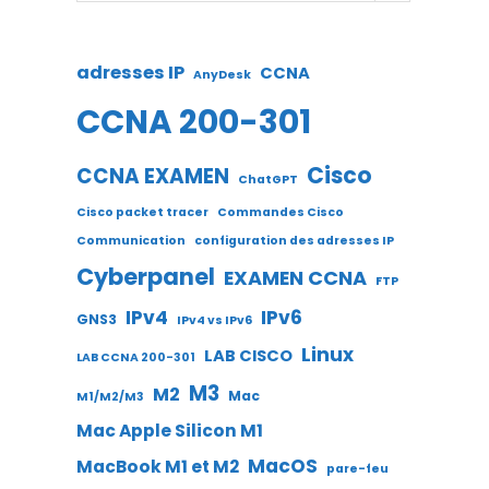
adresses IP
CCNA
AnyDesk
CCNA 200-301
Cisco
CCNA EXAMEN
ChatGPT
Cisco packet tracer
Commandes Cisco
Communication
configuration des adresses IP
Cyberpanel
EXAMEN CCNA
FTP
IPv4
IPv6
GNS3
IPv4 vs IPv6
Linux
LAB CISCO
LAB CCNA 200-301
M3
M2
Mac
M1/M2/M3
Mac Apple Silicon M1
MacOS
MacBook M1 et M2
pare-feu