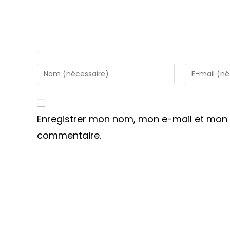
Enter
Enter
your
your
name
email
or
address
Enregistrer mon nom, mon e-mail et mon 
username
to
to
comment
commentaire.
comment