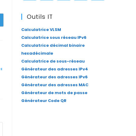
panel.
S’ouvre
S’ouvre
S’ouvre
S’ouvre
S’ouvre
dans
dans
dans
dans
dans
Outils IT
un
un
un
un
un
Calculatrice VLSM
nouvel
nouvel
nouvel
nouvel
nouvel
Calculatrice sous réseau IPv6
onglet
onglet
onglet
onglet
onglet
Calculatrice décimal binaire
hexadécimale
Calculatrice de sous-réseau
Générateur des adresses IPv4
RE
Générateur des adresses IPv6
Générateur des adresses MAC
Générateur de mots de passe
Générateur Code QR