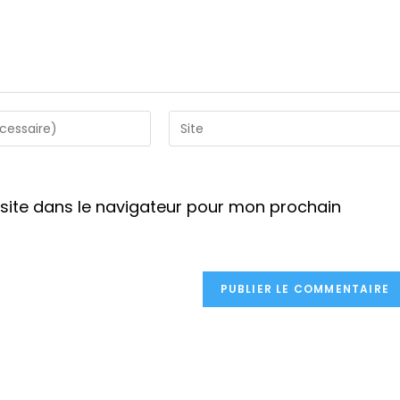
Saisir
l’URL
de
votre
site dans le navigateur pour mon prochain
site
(facultatif)