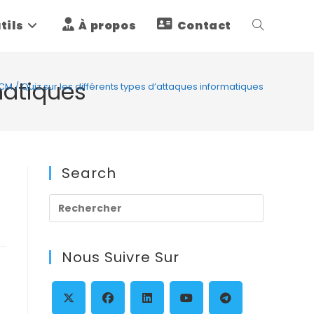
tils
À propos
Contact
Toggle
website
matiques
M / Quiz sur les différents types d’attaques informatiques
search
Search
Press
Escape
to
Nous Suivre Sur
close
the
search