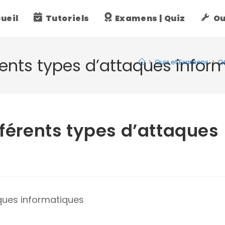
ueil
Tutoriels
Examens | Quiz
Ou
érents types d’attaques infor
>
Quiz et Examens
>
QC
fférents types d’attaques
aques informatiques