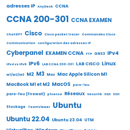
adresses IP
CCNA
AnyDesk
CCNA 200-301
CCNA EXAMEN
Cisco
ChatGPT
Cisco packet tracer
Commandes Cisco
Communication
configuration des adresses IP
Cyberpanel
EXAMEN CCNA
IPv4
GNS3
FTP
IPv6
Linux
LAB CISCO
IPv4 vs IPv6
LAB CCNA 200-301
M3
M2
Mac Apple Silicon M1
Mac
M1/M2/M3
MacOS
MacBook M1 et M2
pare-feu
Réseaux
pare-feu (Firewall)
pfsense
Securité
SSD
SSH
Ubuntu
Stockage
TeamViewer
Ubuntu 22.04
Ubuntu 23.04
UTM