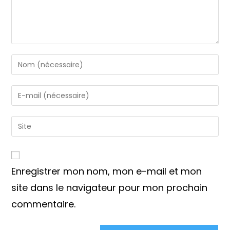
Enter
your
name
Enter
or
your
username
email
Saisir
to
address
l’URL
comment
to
de
comment
votre
Enregistrer mon nom, mon e-mail et mon
site
(facultatif)
site dans le navigateur pour mon prochain
commentaire.