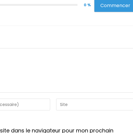
0 %
Commencer
Saisir
l’URL
de
votre
site dans le navigateur pour mon prochain
site