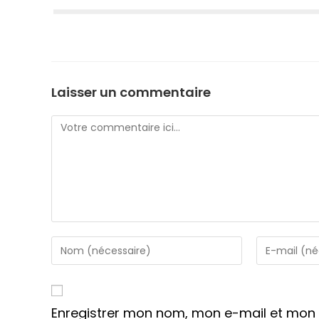
Laisser un commentaire
Comment
Enter
Enter
your
your
name
email
or
address
Enregistrer mon nom, mon e-mail et mon 
username
to