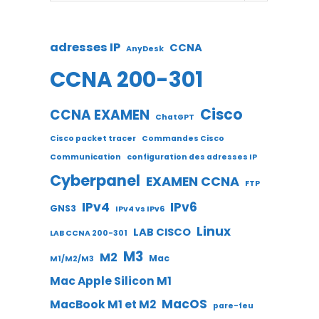
adresses IP
CCNA
AnyDesk
CCNA 200-301
Cisco
CCNA EXAMEN
ChatGPT
Cisco packet tracer
Commandes Cisco
Communication
configuration des adresses IP
Cyberpanel
EXAMEN CCNA
FTP
IPv4
IPv6
GNS3
IPv4 vs IPv6
Linux
LAB CISCO
LAB CCNA 200-301
M3
M2
Mac
M1/M2/M3
Mac Apple Silicon M1
MacOS
MacBook M1 et M2
pare-feu