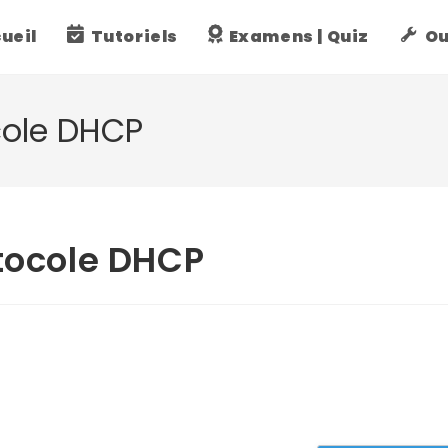
ueil
Tutoriels
Examens | Quiz
Ou
cole DHCP
otocole DHCP