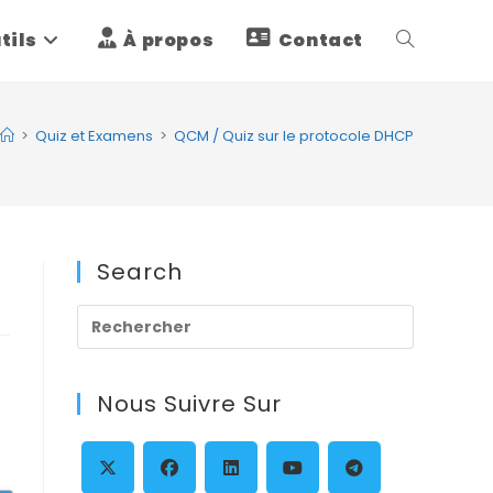
tils
À propos
Contact
Toggle
website
>
Quiz et Examens
>
QCM / Quiz sur le protocole DHCP
search
Search
Press
Escape
to
Nous Suivre Sur
close
the
search