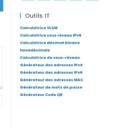
panel.
S’ouvre
S’ouvre
S’ouvre
S’ouvre
S’ouvre
dans
dans
dans
dans
dans
Outils IT
un
un
un
un
un
Calculatrice VLSM
nouvel
nouvel
nouvel
nouvel
nouvel
Calculatrice sous réseau IPv6
onglet
onglet
onglet
onglet
onglet
Calculatrice décimal binaire
hexadécimale
Calculatrice de sous-réseau
Générateur des adresses IPv4
Générateur des adresses IPv6
Générateur des adresses MAC
Générateur de mots de passe
Générateur Code QR