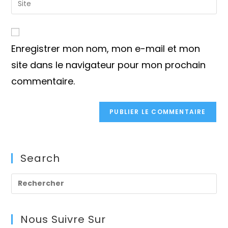
to
address
l’URL
comment
to
de
comment
votre
Enregistrer mon nom, mon e-mail et mon
site
(facultatif)
site dans le navigateur pour mon prochain
commentaire.
Search
Pre
Es
to
Nous Suivre Sur
clo