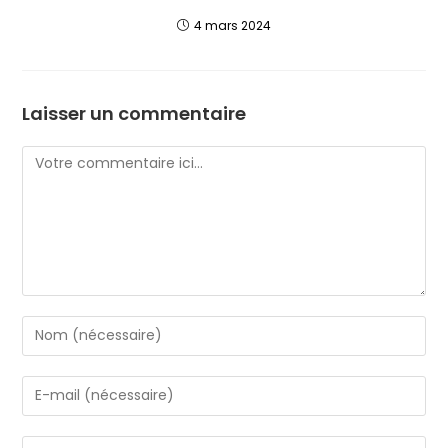
4 mars 2024
Laisser un commentaire
Comment
Enter
your
name
Enter
or
your
username
email
Saisir