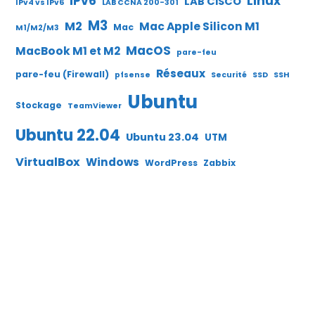
IPv6
Linux
LAB CISCO
IPv4 vs IPv6
LAB CCNA 200-301
M3
M2
Mac Apple Silicon M1
Mac
M1/M2/M3
MacOS
MacBook M1 et M2
pare-feu
Réseaux
pare-feu (Firewall)
pfsense
Securité
SSD
SSH
Ubuntu
Stockage
TeamViewer
Ubuntu 22.04
Ubuntu 23.04
UTM
VirtualBox
Windows
WordPress
Zabbix