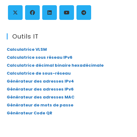
th
se
pan
S’ouvre
S’ouvre
S’ouvre
S’ouvre
S’ouvre
dans
dans
dans
dans
dans
Outils IT
un
un
un
un
un
Calculatrice VLSM
nouvel
nouvel
nouvel
nouvel
nouvel
Calculatrice sous réseau IPv6
onglet
onglet
onglet
onglet
onglet
Calculatrice décimal binaire hexadécimale
Calculatrice de sous-réseau
Générateur des adresses IPv4
Générateur des adresses IPv6
Générateur des adresses MAC
Générateur de mots de passe
Générateur Code QR