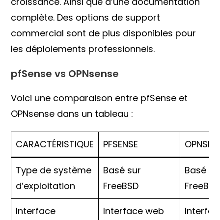
croissance. Ainsi que d’une documentation
complète. Des options de support
commercial sont de plus disponibles pour
les déploiements professionnels.
pfSense vs OPNsense
Voici une comparaison entre pfSense et
OPNsense dans un tableau :
CARACTÉRISTIQUE
PFSENSE
OPNSEN
Type de système
Basé sur
Basé su
d’exploitation
FreeBSD
FreeBS
Interface
Interface web
Interfa