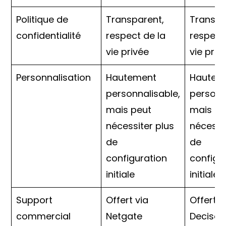
Politique de
Transparent,
Transpa
confidentialité
respect de la
respect
vie privée
vie priv
Personnalisation
Hautement
Hautem
personnalisable,
personn
mais peut
mais pe
nécessiter plus
nécessi
de
de
configuration
configu
initiale
initiale
Support
Offert via
Offert v
commercial
Netgate
Deciso