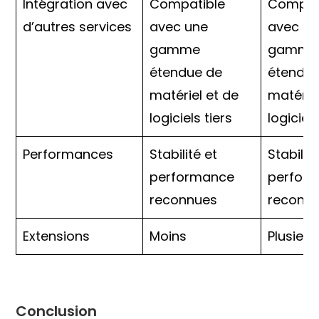
Intégration avec
Compatible
Compat
d’autres services
avec une
avec u
gamme
gamme
étendue de
étendue
matériel et de
matériel
logiciels tiers
logiciels
Performances
Stabilité et
Stabilité
performance
perfor
reconnues
reconn
Extensions
Moins
Plusieur
Conclusion