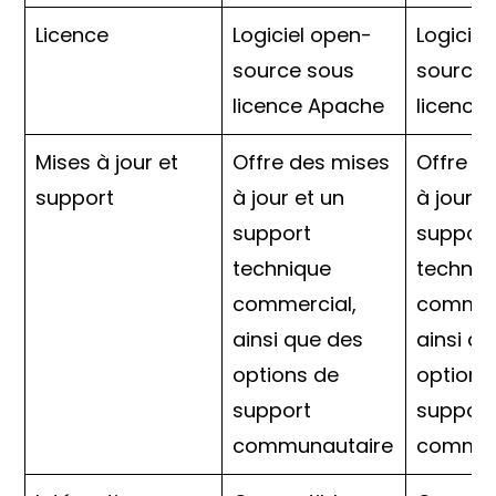
Licence
Logiciel open-
Logicie
source sous
source 
licence Apache
licence
Mises à jour et
Offre des mises
Offre d
support
à jour et un
à jour e
support
support
technique
techniq
commercial,
commerc
ainsi que des
ainsi q
options de
options
support
support
communautaire
commun