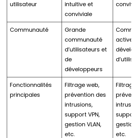
utilisateur
intuitive et
convivia
conviviale
Communauté
Grande
Commu
communauté
active 
d’utilisateurs et
dévelop
de
d’utilis
développeurs
Fonctionnalités
Filtrage web,
Filtrage
principales
prévention des
prévent
intrusions,
intrusio
support VPN,
support
gestion VLAN,
gestion
etc.
etc.