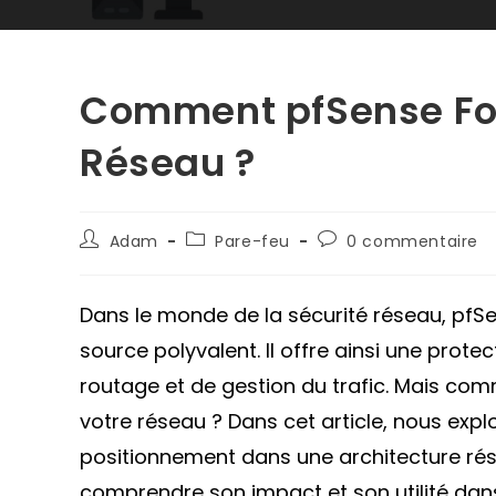
Comment pfSense Fon
Réseau ?
Auteur/autrice
Post
Commentaires
Adam
Pare-feu
0 commentaire
de
category:
de
la
la
publication :
publication :
Dans le monde de la sécurité réseau, p
source polyvalent. Il offre ainsi une prot
routage et de gestion du trafic. Mais co
votre réseau ? Dans cet article, nous expl
positionnement dans une architecture rés
comprendre son impact et son utilité dans