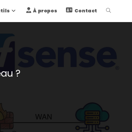
tils
À propos
Contact
Toggle
website
search
eau ?