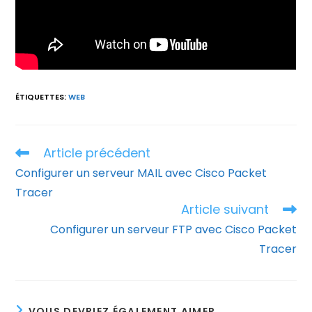
ÉTIQUETTES
:
WEB
Article précédent
Read
more
Configurer un serveur MAIL avec Cisco Packet
articles
Tracer
Article suivant
Configurer un serveur FTP avec Cisco Packet
Tracer
VOUS DEVRIEZ ÉGALEMENT AIMER