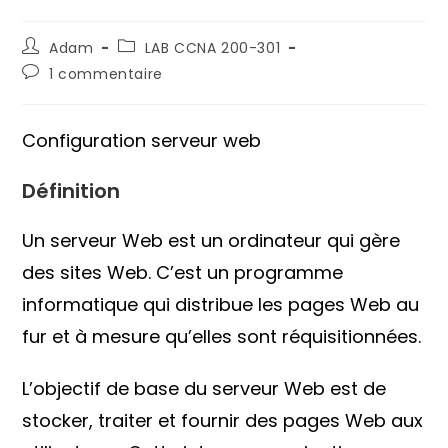
Auteur/autrice
Post
Adam
LAB CCNA 200-301
de
category:
Commentaires
1 commentaire
la
de
publication :
la
publication :
Configuration serveur web
Définition
Un serveur Web est un ordinateur qui gère
des sites Web. C’est un programme
informatique qui distribue les pages Web au
fur et à mesure qu’elles sont réquisitionnées.
L’objectif de base du serveur Web est de
stocker, traiter et fournir des pages Web aux