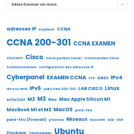
Archives
Sélectionner un mois
adresses IP
CCNA
AnyDesk
CCNA 200-301
CCNA EXAMEN
Cisco
ChatGPT
Cisco packet tracer
Commandes Cisco
Communication
configuration des adresses IP
Cyberpanel
EXAMEN CCNA
IPv4
GNS3
FTP
IPv6
Linux
LAB CISCO
IPv4 vs IPv6
LAB CCNA 200-301
M3
M2
Mac Apple Silicon M1
Mac
M1/M2/M3
MacOS
MacBook M1 et M2
pare-feu
Réseaux
pare-feu (Firewall)
pfsense
Securité
SSD
SSH
Ubuntu
Stockage
TeamViewer