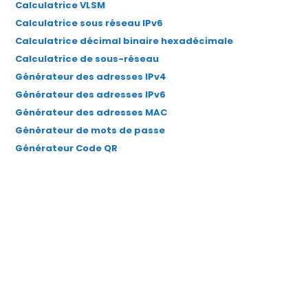
Calculatrice VLSM
nouvel
nouvel
nouvel
nouvel
nouvel
Calculatrice sous réseau IPv6
onglet
onglet
onglet
onglet
onglet
Calculatrice décimal binaire hexadécimale
Calculatrice de sous-réseau
Générateur des adresses IPv4
Générateur des adresses IPv6
Générateur des adresses MAC
Générateur de mots de passe
Générateur Code QR