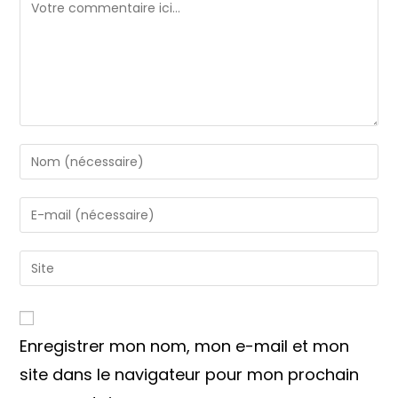
Comment
Enter
your
name
Enter
or
your
username
email
Saisir
to
address
l’URL
comment
to
de
comment
votre
Enregistrer mon nom, mon e-mail et mon
site
(facultatif)
site dans le navigateur pour mon prochain