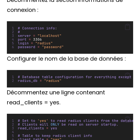
connexion :
# Connection info
:
#
server 
=
"localhost"
port 
=
3306
login 
=
"radius"
password 
=
"password"
Configurer le nom de la base de données :
# Database table configuration for everything except Or
radius_db 
=
"radius"
Décommentez une ligne contenant
read_clients = yes.
# Set to 
'yes'
 to read radius clients from the database
# Clients will 
ONLY
 be read on server startup.
read_clients 
=
 yes
# Table to keep radius client info
client_table 
=
"nas"