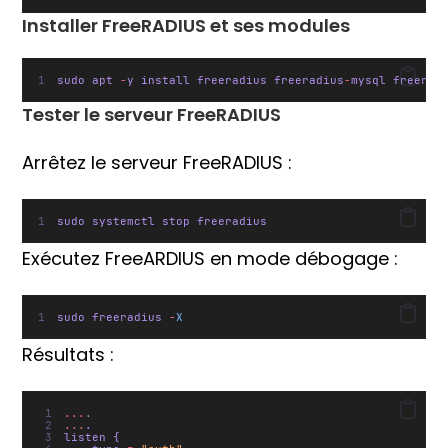
Installer FreeRADIUS et ses modules
sudo apt 
-
y install freeradius freeradius
-
mysql freerad
Tester le serveur FreeRADIUS
Arrêtez le serveur FreeRADIUS :
sudo systemctl stop freeradius
Exécutez FreeARDIUS en mode débogage :
sudo freeradius 
-
X
Résultats :
...
.
...
.
listen {