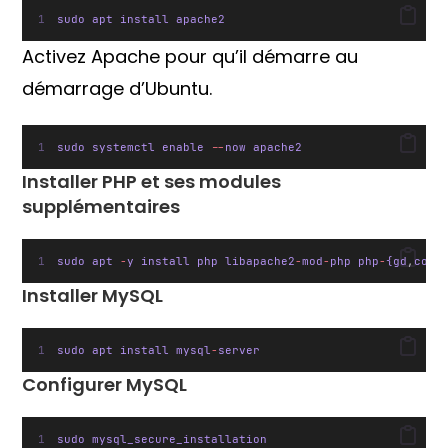
sudo apt install apache2
Activez Apache pour qu’il démarre au
démarrage d’Ubuntu.
sudo systemctl enable 
--
now apache2
Installer PHP et ses modules
supplémentaires
sudo apt 
-
y install php libapache2
-
mod
-
php php
-
{gd
,
comm
Installer MySQL
sudo apt install mysql
-
server
Configurer MySQL
sudo mysql_secure_installation