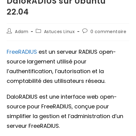
DaloRADIUS sur Ubuntu
22.04
Auteur/autrice
Post
Commentaires
Adam
Astuces Linux
0 commentaire
de
category:
de
la
la
publication :
publication :
FreeRADIUS
est un serveur RADIUS open-
source largement utilisé pour
l’authentification, l’autorisation et la
comptabilité des utilisateurs réseau.
DaloRADIUS est une interface web open-
source pour FreeRADIUS, conçue pour
simplifier la gestion et l’administration d’un
serveur FreeRADIUS.