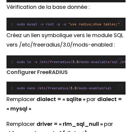
Vérification de la base donnée :
sudo mysql 
-
u root 
-
p 
-
e 
"use radius;show tables;"
Créez un lien symbolique vers le module SQL
vers /etc/freeradius/3.0/mods-enabled :
sudo ln 
-
s 
/
etc
/
freeradius
/
3.0
/
mods
-
available
/
sql 
/
etc
/
Configurer FreeRADIUS
sudo nano 
/
etc
/
freeradius
/
3.0
/
mods
-
enabled
/
sql
Remplacer
dialect = « sqlite »
par
dialect =
« mysql »
Remplacer
driver = « rlm_sql_null »
par