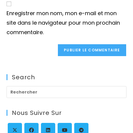
comment
votre
Enregistrer mon nom, mon e-mail et mon
site
(facultatif)
site dans le navigateur pour mon prochain
commentaire.
Search
Pre
Es
to
Nous Suivre Sur
clo
th
se