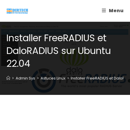
Skip
Menu
to
content
Installer FreeRADIUS et
DaloRADIUS sur Ubuntu
22.04
>
Admin Sys
>
Astuces Linux
>
Installer FreeRADIUS et DaloRA