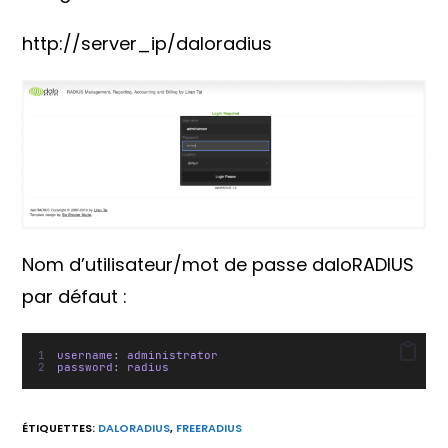
http://server_ip/daloradius
Nom d’utilisateur/mot de passe daloRADIUS
par défaut :
username
:
 administrator
password
:
 radius
ÉTIQUETTES
:
DALORADIUS
,
FREERADIUS