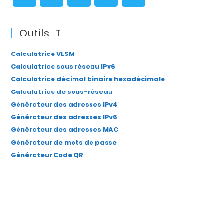
pan
S’ouvre
S’ouvre
S’ouvre
S’ouvre
S’ouvre
dans
dans
dans
dans
dans
Outils IT
un
un
un
un
un
Calculatrice VLSM
nouvel
nouvel
nouvel
nouvel
nouvel
Calculatrice sous réseau IPv6
onglet
onglet
onglet
onglet
onglet
Calculatrice décimal binaire hexadécimale
Calculatrice de sous-réseau
Générateur des adresses IPv4
Générateur des adresses IPv6
Générateur des adresses MAC
Générateur de mots de passe
Générateur Code QR