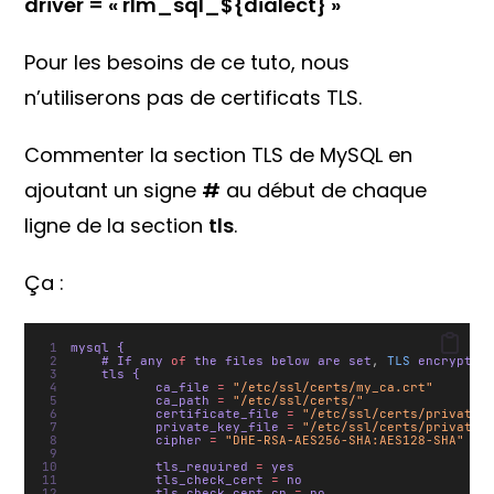
driver = « rlm_sql_${dialect} »
Pour les besoins de ce tuto, nous
n’utiliserons pas de certificats TLS.
Commenter la section TLS de MySQL en
ajoutant un signe
#
au début de chaque
ligne de la section
tls
.
Ça :
mysql {
    # If any 
of
 the files below are set
,
TLS
 encryptio
    tls {
           ca_file 
=
"/etc/ssl/certs/my_ca.crt"
           ca_path 
=
"/etc/ssl/certs/"
           certificate_file 
=
"/etc/ssl/certs/private/
           private_key_file 
=
"/etc/ssl/certs/private/
           cipher 
=
"DHE-RSA-AES256-SHA:AES128-SHA"
           tls_required 
=
 yes
           tls_check_cert 
=
 no
           tls_check_cert_cn 
=
 no