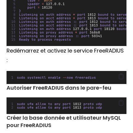
  	type 
=
"auth"
  	ipaddr 
=
127.0
.
0.1
  	port 
=
18120
}
Listening on auth address 
*
 port 
1812
 bound to server 
Listening on acct address 
*
 port 
1813
 bound to server 
Listening on auth address 
:
: port 
1812
 bound to server
Listening on acct address 
:
: port 
1813
 bound to server
Listening on auth address 
127.0
.
0.1
 port 
18120
 bound t
Listening on proxy address 
*
 port 
36868
Listening on proxy address 
:
: port 
50341
Ready to process requests
Redémarrez et activez le service FreeRADIUS
:
sudo systemctl enable 
--
now freeradius
Autoriser FreeRADIUS dans le pare-feu
sudo ufw allow to any port 
1812
 proto udp
sudo ufw allow to any port 
1813
 proto udp
Créer la base donnée et utilisateur MySQL
pour FreeRADIUS