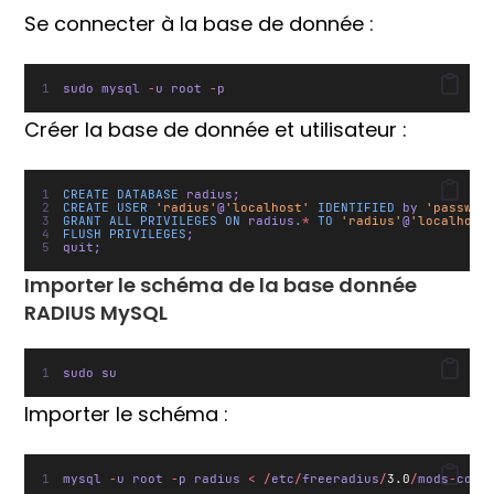
Se connecter à la base de donnée :
sudo mysql 
-
u root 
-
p
Créer la base de donnée et utilisateur :
CREATE
DATABASE
 radius;
CREATE
USER
'radius'
@
'localhost'
IDENTIFIED
 by 
'passwor
GRANT
ALL
PRIVILEGES
ON
 radius.
*
TO
'radius'
@
'localhost
FLUSH
PRIVILEGES
;
quit;
Importer le schéma de la base donnée
RADIUS MySQL
sudo su
Importer le schéma :
mysql 
-
u root 
-
p radius 
<
/
etc
/
freeradius
/
3.0
/
mods
-
conf