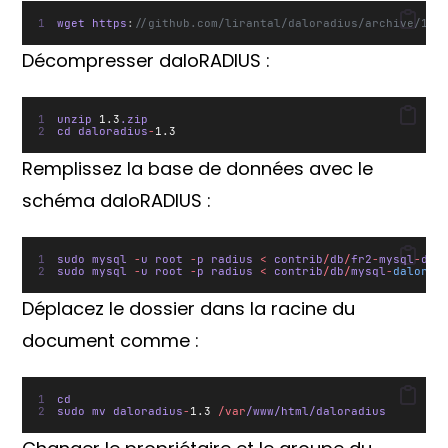
wget https
:
//github.com/lirantal/daloradius/archive/1.3
Décompresser daloRADIUS :
unzip 
1.3
.zip
cd daloradius
-
1.3
Remplissez la base de données avec le
schéma daloRADIUS :
sudo mysql 
-
u root 
-
p radius 
<
 contrib
/
db
/
fr2
-
mysql
-
dal
sudo mysql 
-
u root 
-
p radius 
<
 contrib
/
db
/
mysql
-
dalorad
Déplacez le dossier dans la racine du
document comme :
cd 
sudo mv daloradius
-
1.3
/var
/www/html/daloradius