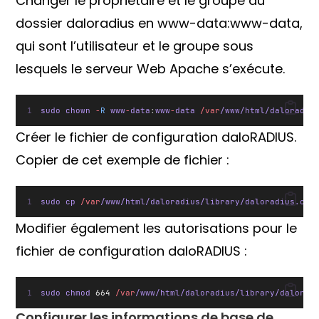
Changer le propriétaire et le groupe du
dossier daloradius en www-data:www-data,
qui sont l’utilisateur et le groupe sous
lesquels le serveur Web Apache s’exécute.
sudo chown 
-
R
 www
-
data
:
www
-
data 
/var
/www/html/daloradiu
Créer le fichier de configuration daloRADIUS.
Copier de cet exemple de fichier :
sudo cp 
/var
/www/html/daloradius/library/daloradius.con
Modifier également les autorisations pour le
fichier de configuration daloRADIUS :
sudo chmod 
664
/var
/www/html/daloradius/library/dalorad
Configurer les informations de base de