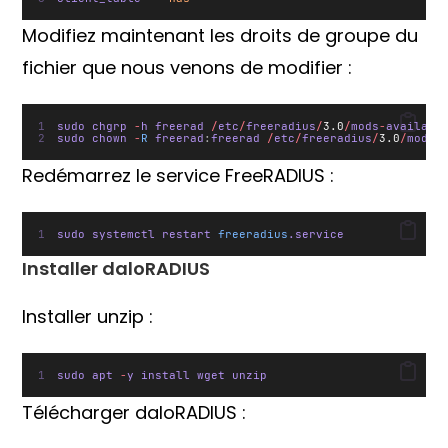
Modifiez maintenant les droits de groupe du
fichier que nous venons de modifier :
sudo chgrp 
-
h freerad 
/
etc
/
freeradius
/
3.0
/
mods
-
availabl
sudo chown 
-
R
 freerad
:
freerad 
/
etc
/
freeradius
/
3.0
/
mods
-
Redémarrez le service FreeRADIUS :
sudo systemctl restart 
freeradius
.service
Installer daloRADIUS
Installer unzip :
sudo apt 
-
y install wget unzip
Télécharger daloRADIUS :