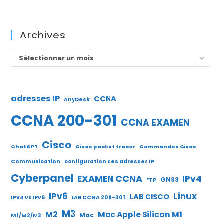
Archives
Archives
Sélectionner un mois
adresses IP
CCNA
AnyDesk
CCNA 200-301
CCNA EXAMEN
Cisco
ChatGPT
Cisco packet tracer
Commandes Cisco
Communication
configuration des adresses IP
Cyberpanel
EXAMEN CCNA
IPv4
GNS3
FTP
IPv6
Linux
LAB CISCO
IPv4 vs IPv6
LAB CCNA 200-301
M3
M2
Mac Apple Silicon M1
Mac
M1/M2/M3