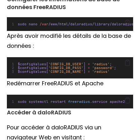
données FreeRADIUS
sudo nano 
/var
/www/html/daloradius/library/daloradius.c
Après avoir modifié les détails de la base de
données :
$configValues[
'CONFIG_DB_USER'
] 
=
'radius'
;
$configValues[
'CONFIG_DB_PASS'
] 
=
'password'
;
$configValues[
'CONFIG_DB_NAME'
] 
=
'radius'
Redémarrer FreeRADIUS et Apache
sudo systemctl restart 
freeradius
.service apache2
Accéder à daloRADIUS
Pour accéder à daloRADIUS via un
navigateur Web en visitant :