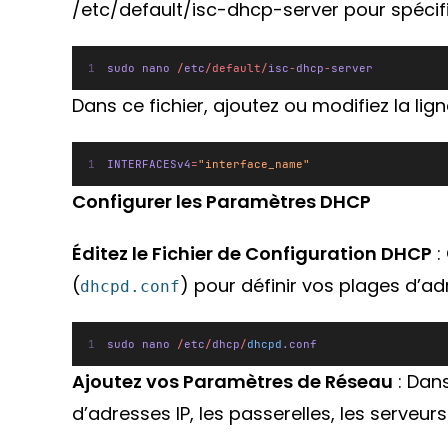
/etc/default/isc-dhcp-server pour spécifie
sudo nano 
/
etc
/default/
isc
-
dhcp
-
server
Dans ce fichier, ajoutez ou modifiez la lign
INTERFACESv4
=
"interface_name"
Configurer les Paramètres DHCP
Éditez le Fichier de Configuration DHCP
:
(
) pour définir vos plages d’ad
dhcpd.conf
sudo nano 
/
etc
/
dhcp
/
dhcpd
.conf
Ajoutez vos Paramètres de Réseau
: Dans
d’adresses IP, les passerelles, les serveurs