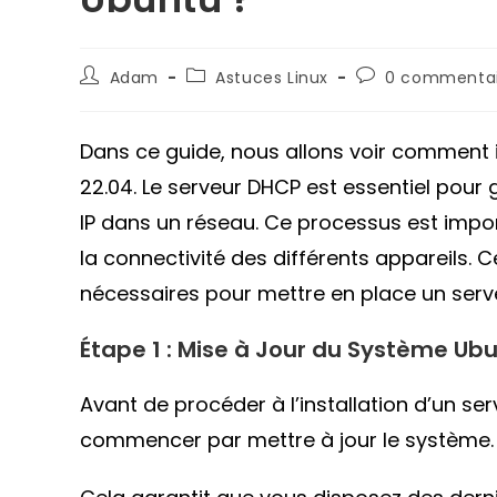
Auteur/autrice
Post
Commentaires
Adam
Astuces Linux
0 commentai
de
category:
de
la
la
publication :
publication :
Dans ce guide, nous allons voir comment i
22.04. Le serveur DHCP est essentiel pour
IP dans un réseau. Ce processus est impor
la connectivité des différents appareils. C
nécessaires pour mettre en place un serve
Étape 1 : Mise à Jour du Système Ub
Avant de procéder à l’installation d’un ser
commencer par mettre à jour le système.