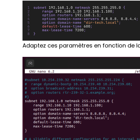
subnet 
192.168
.
1.0
 netmask 
255.255
.
255.0
 {
    range 
192.168
.
1.10
192.168
.
1.100
;
    option routers 
192.168
.
1.1
;
    option domain
-
name
-
servers 
8.8
.
8.8
,
8.8
.
4.4
;
    option domain
-
name 
"dir-tech.local"
;
default-
lease
-
time 
600
;
    max
-
lease
-
time 
7200
;
}
Adaptez ces paramètres en fonction de la