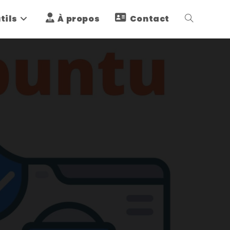
tils
À propos
Contact
Toggle
website
search