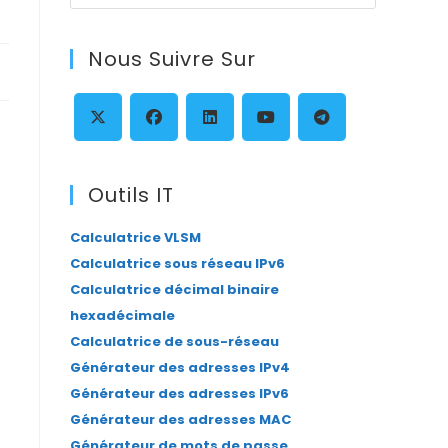
Escape
to
Nous Suivre Sur
close
the
search
panel.
S’ouvre
S’ouvre
S’ouvre
S’ouvre
S’ouvre
dans
dans
dans
dans
dans
Outils IT
un
un
un
un
un
Calculatrice VLSM
nouvel
nouvel
nouvel
nouvel
nouvel
Calculatrice sous réseau IPv6
onglet
onglet
onglet
onglet
onglet
Calculatrice décimal binaire
hexadécimale
Calculatrice de sous-réseau
Générateur des adresses IPv4
Générateur des adresses IPv6
Générateur des adresses MAC
Générateur de mots de passe