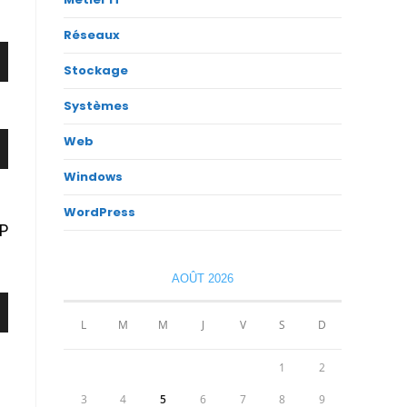
Réseaux
Stockage
Systèmes
Web
Windows
WordPress
CP
AOÛT 2026
L
M
M
J
V
S
D
1
2
3
4
5
6
7
8
9