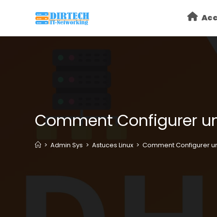
Skip
Acc
to
content
Comment Configurer un
>
Admin Sys
>
Astuces Linux
>
Comment Configurer un