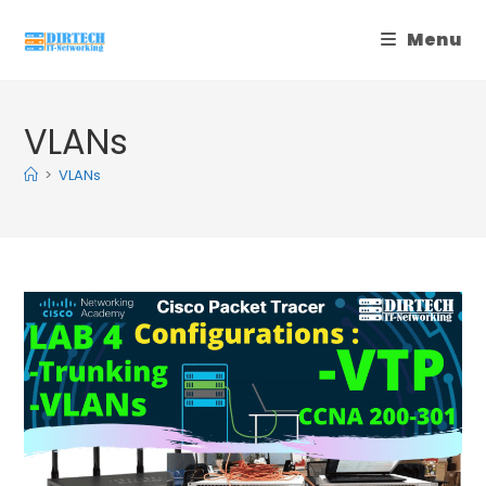
Skip
Menu
to
content
VLANs
>
VLANs