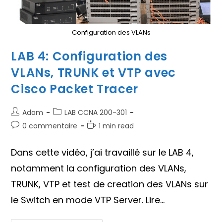
Configuration des VLANs
LAB 4: Configuration des
VLANs, TRUNK et VTP avec
Cisco Packet Tracer
Auteur/autrice
Post
Adam
LAB CCNA 200-301
de
category:
Commentaires
Temps
0 commentaire
1 min read
la
de
de
publication :
la
lecture :
Dans cette vidéo, j’ai travaillé sur le LAB 4,
publication :
notamment la configuration des VLANs,
TRUNK, VTP et test de creation des VLANs sur
le Switch en mode VTP Server. Lire…