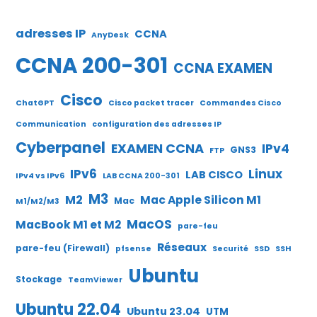
adresses IP
CCNA
AnyDesk
CCNA 200-301
CCNA EXAMEN
Cisco
ChatGPT
Cisco packet tracer
Commandes Cisco
Communication
configuration des adresses IP
Cyberpanel
EXAMEN CCNA
IPv4
GNS3
FTP
IPv6
Linux
LAB CISCO
IPv4 vs IPv6
LAB CCNA 200-301
M3
M2
Mac Apple Silicon M1
Mac
M1/M2/M3
MacOS
MacBook M1 et M2
pare-feu
Réseaux
pare-feu (Firewall)
pfsense
Securité
SSD
SSH
Ubuntu
Stockage
TeamViewer
Ubuntu 22.04
Ubuntu 23.04
UTM