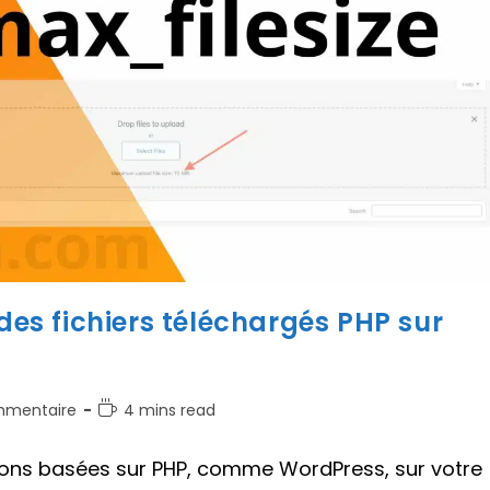
 des fichiers téléchargés PHP sur
aires
Temps
mmentaire
4 mins read
de
lecture :
tions basées sur PHP, comme WordPress, sur votre
on :