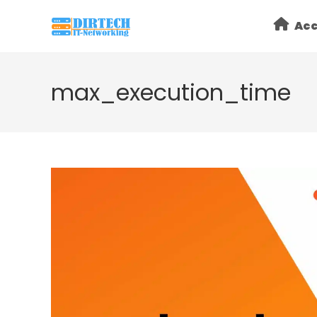
Skip
Acc
to
content
max_execution_time