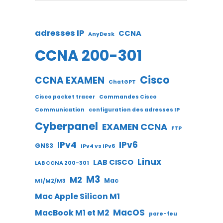
adresses IP
CCNA
AnyDesk
CCNA 200-301
Cisco
CCNA EXAMEN
ChatGPT
Cisco packet tracer
Commandes Cisco
Communication
configuration des adresses IP
Cyberpanel
EXAMEN CCNA
FTP
IPv4
IPv6
GNS3
IPv4 vs IPv6
Linux
LAB CISCO
LAB CCNA 200-301
M3
M2
Mac
M1/M2/M3
Mac Apple Silicon M1
MacOS
MacBook M1 et M2
pare-feu