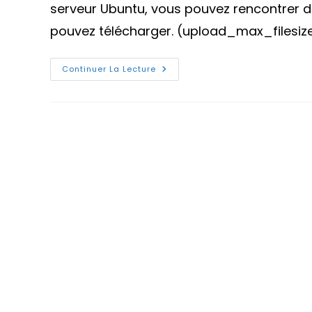
serveur Ubuntu, vous pouvez rencontrer des
pouvez télécharger. (upload_max_filesize
Augmenter
Continuer La Lecture
La
Limite
De
Taille
Des
Fichiers
Téléchargés
PHP
Sur
Ubuntu