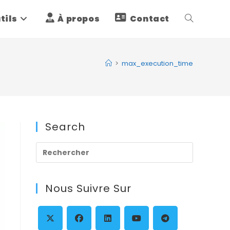
tils
À propos
Contact
Toggle
website
>
max_execution_time
search
Search
Press
Escape
to
Nous Suivre Sur
close
the
search