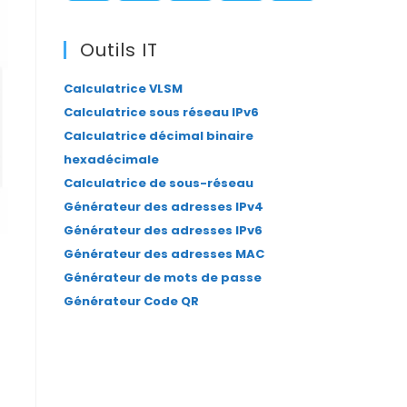
panel.
S’ouvre
S’ouvre
S’ouvre
S’ouvre
S’ouvre
dans
dans
dans
dans
dans
Outils IT
un
un
un
un
un
Calculatrice VLSM
nouvel
nouvel
nouvel
nouvel
nouvel
Calculatrice sous réseau IPv6
onglet
onglet
onglet
onglet
onglet
Calculatrice décimal binaire
hexadécimale
Calculatrice de sous-réseau
Générateur des adresses IPv4
Générateur des adresses IPv6
Générateur des adresses MAC
Générateur de mots de passe
Générateur Code QR