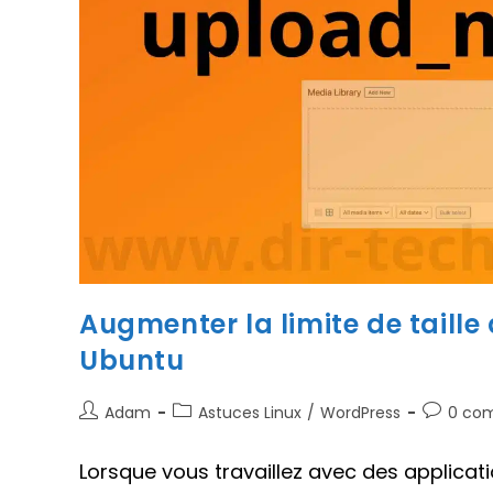
Augmenter la limite de taille
Ubuntu
Auteur/autrice
Post
Comment
Adam
Astuces Linux
/
WordPress
0 co
de
category:
de
la
la
Lorsque vous travaillez avec des applica
publication :
publicati