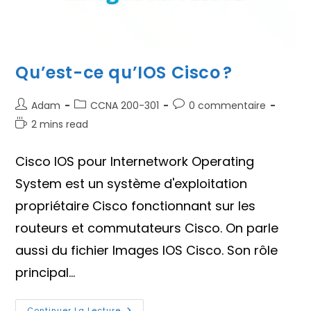
Qu’est-ce qu’IOS Cisco ?
Auteur/autrice
Post
Commentaires
Adam
CCNA 200-301
0 commentaire
de
category:
de
Temps
2 mins read
la
la
de
publication :
publication :
lecture :
Cisco IOS pour Internetwork Operating
System est un système d'exploitation
propriétaire Cisco fonctionnant sur les
routeurs et commutateurs Cisco. On parle
aussi du fichier Images IOS Cisco. Son rôle
principal…
Qu’est-
Continuer La Lecture