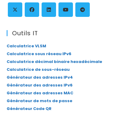
th
se
pan
S’ouvre
S’ouvre
S’ouvre
S’ouvre
S’ouvre
dans
dans
dans
dans
dans
Outils IT
un
un
un
un
un
Calculatrice VLSM
nouvel
nouvel
nouvel
nouvel
nouvel
Calculatrice sous réseau IPv6
onglet
onglet
onglet
onglet
onglet
Calculatrice décimal binaire hexadécimale
Calculatrice de sous-réseau
Générateur des adresses IPv4
Générateur des adresses IPv6
Générateur des adresses MAC
Générateur de mots de passe
Générateur Code QR