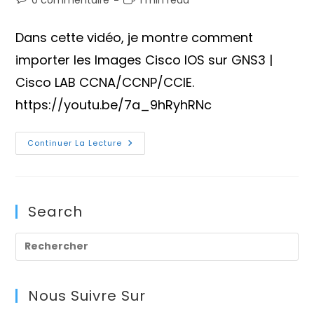
la
de
de
publication :
la
lecture :
Dans cette vidéo, je montre comment
publication :
importer les Images Cisco IOS sur GNS3 |
Cisco LAB CCNA/CCNP/CCIE.
https://youtu.be/7a_9hRyhRNc
Comment
Continuer La Lecture
Importer
Les
Images
Cisco
IOS
Sur
Search
GNS3
Pre
Es
to
Nous Suivre Sur
clo