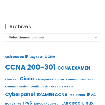
Archives
Archives
Sélectionner un mois
adresses IP
CCNA
AnyDesk
CCNA 200-301
CCNA EXAMEN
Cisco
ChatGPT
Cisco packet tracer
Commandes Cisco
Communication
configuration des adresses IP
Cyberpanel
EXAMEN CCNA
IPv4
GNS3
FTP
IPv6
Linux
LAB CISCO
IPv4 vs IPv6
LAB CCNA 200-301