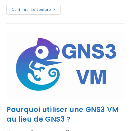
Comment
Continuer La Lecture
Installer
GNS3
VM
Sur
Mac
Apple
Silicon
M1,
M2
Ou
M3
?
Pourquoi utiliser une GNS3 VM
au lieu de GNS3 ?