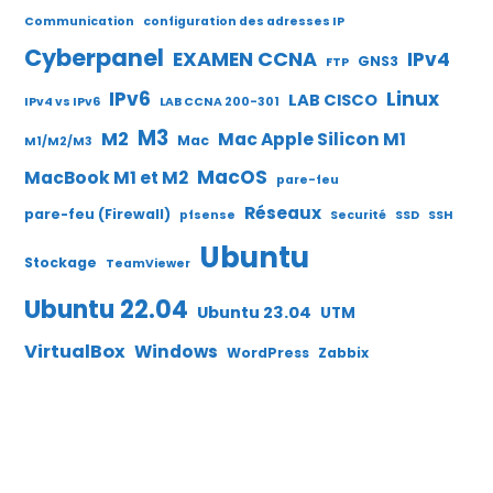
Communication
configuration des adresses IP
Cyberpanel
EXAMEN CCNA
IPv4
GNS3
FTP
IPv6
Linux
LAB CISCO
IPv4 vs IPv6
LAB CCNA 200-301
M3
M2
Mac Apple Silicon M1
Mac
M1/M2/M3
MacOS
MacBook M1 et M2
pare-feu
Réseaux
pare-feu (Firewall)
pfsense
Securité
SSD
SSH
Ubuntu
Stockage
TeamViewer
Ubuntu 22.04
Ubuntu 23.04
UTM
VirtualBox
Windows
WordPress
Zabbix