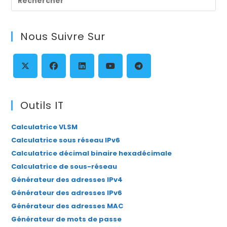
Es
to
Nous Suivre Sur
clo
th
se
pan
S’ouvre
S’ouvre
S’ouvre
S’ouvre
S’ouvre
dans
dans
dans
dans
dans
Outils IT
un
un
un
un
un
Calculatrice VLSM
nouvel
nouvel
nouvel
nouvel
nouvel
Calculatrice sous réseau IPv6
onglet
onglet
onglet
onglet
onglet
Calculatrice décimal binaire hexadécimale
Calculatrice de sous-réseau
Générateur des adresses IPv4
Générateur des adresses IPv6
Générateur des adresses MAC
Générateur de mots de passe