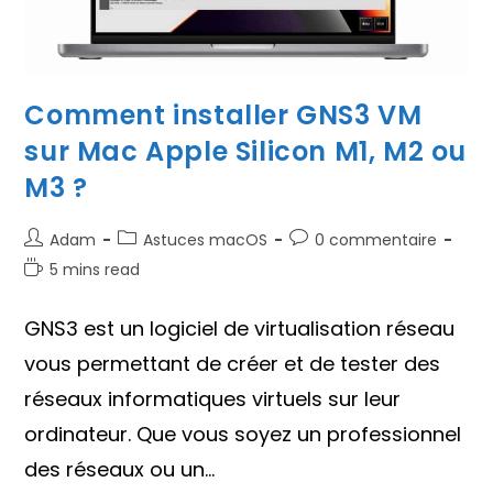
Comment installer GNS3 VM
sur Mac Apple Silicon M1, M2 ou
M3 ?
Auteur/autrice
Post
Commentaires
Adam
Astuces macOS
0 commentaire
de
category:
de
Temps
5 mins read
la
la
de
publication :
publication :
lecture :
GNS3 est un logiciel de virtualisation réseau
vous permettant de créer et de tester des
réseaux informatiques virtuels sur leur
ordinateur. Que vous soyez un professionnel
des réseaux ou un…