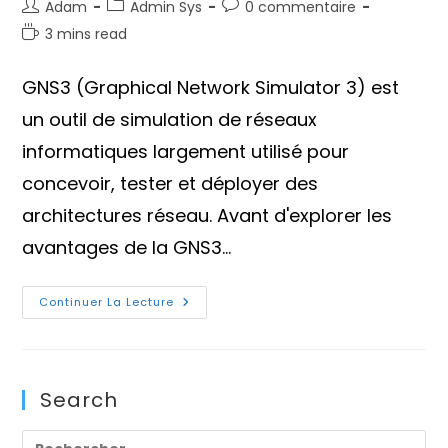
Auteur/autrice
Post
Commentaires
Adam
Admin Sys
0 commentaire
de
category:
de
Temps
3 mins read
la
la
de
publication :
publication :
lecture :
GNS3 (Graphical Network Simulator 3) est
un outil de simulation de réseaux
informatiques largement utilisé pour
concevoir, tester et déployer des
architectures réseau. Avant d'explorer les
avantages de la GNS3…
Pourquoi
Continuer La Lecture
Utiliser
Une
GNS3
VM
Au
Lieu
Search
De
GNS3
?
Pre