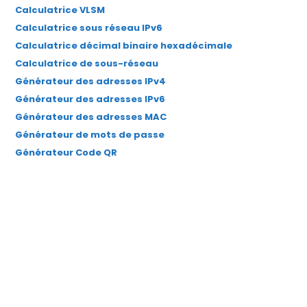
Calculatrice VLSM
nouvel
nouvel
nouvel
nouvel
nouvel
Calculatrice sous réseau IPv6
onglet
onglet
onglet
onglet
onglet
Calculatrice décimal binaire hexadécimale
Calculatrice de sous-réseau
Générateur des adresses IPv4
Générateur des adresses IPv6
Générateur des adresses MAC
Générateur de mots de passe
Générateur Code QR