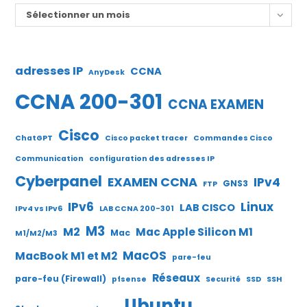
Archives
Sélectionner un mois
adresses IP
CCNA
AnyDesk
CCNA 200-301
CCNA EXAMEN
Cisco
ChatGPT
Cisco packet tracer
Commandes Cisco
Communication
configuration des adresses IP
Cyberpanel
EXAMEN CCNA
IPv4
GNS3
FTP
IPv6
Linux
LAB CISCO
IPv4 vs IPv6
LAB CCNA 200-301
M3
M2
Mac Apple Silicon M1
Mac
M1/M2/M3
MacOS
MacBook M1 et M2
pare-feu
Réseaux
pare-feu (Firewall)
pfsense
Securité
SSD
SSH
Ubuntu