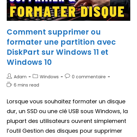
Comment supprimer ou
formater une partition avec
DiskPart sur Windows 11 et
Windows 10
Auteur/autrice
Post
Commentaires
Adam
Windows
0 commentaire
de
category:
de
Temps
6 mins read
la
la
de
publication :
publication :
lecture :
Lorsque vous souhaitez formater un disque
dur, un SSD ou une clé USB sous Windows, la
plupart des utilisateurs ouvrent simplement
l’outil Gestion des disques pour supprimer