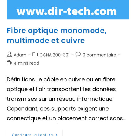
Fibre optique monomode,
multimode et cuivre
Auteur/autrice
Post
Commentaires
Adam
CCNA 200-301
0 commentaire
de
category:
de
Temps
4 mins read
la
la
de
publication :
publication :
lecture :
Définitions Le câble en cuivre ou en fibre
optique et l’air transportent les données
transmises sur un réseau informatique.
Cependant, ces supports exigent une
connectique et un placement correct sans…
Fibre
Continuer La Lecture