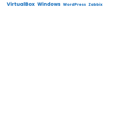
VirtualBox
Windows
WordPress
Zabbix