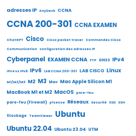
adresses IP
CCNA
AnyDesk
CCNA 200-301
CCNA EXAMEN
Cisco
ChatGPT
Cisco packet tracer
Commandes Cisco
Communication
configuration des adresses IP
Cyberpanel
EXAMEN CCNA
IPv4
GNS3
FTP
IPv6
Linux
LAB CISCO
IPv4 vs IPv6
LAB CCNA 200-301
M3
M2
Mac Apple Silicon M1
Mac
M1/M2/M3
MacOS
MacBook M1 et M2
pare-feu
Réseaux
pare-feu (Firewall)
pfsense
Securité
SSD
SSH
Ubuntu
Stockage
TeamViewer
Ubuntu 22.04
Ubuntu 23.04
UTM