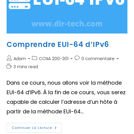
Comprendre EUI-64 d’IPv6
Auteur/autrice
Post
Commentaires
Adam
CCNA 200-301
0 commentaire
de
category:
de
Temps
3 mins read
la
la
de
publication :
publication :
lecture :
Dans ce cours, nous allons voir la méthode
EUI-64 d’IPv6. À la fin de ce cours, vous serez
capable de calculer l’adresse d’un hôte à
partir de la méthode EUI-64…
Comprendre
Continuer La Lecture
EUI-