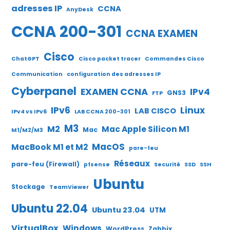
adresses IP
CCNA
AnyDesk
CCNA 200-301
CCNA EXAMEN
Cisco
ChatGPT
Cisco packet tracer
Commandes Cisco
Communication
configuration des adresses IP
Cyberpanel
EXAMEN CCNA
IPv4
GNS3
FTP
IPv6
Linux
LAB CISCO
IPv4 vs IPv6
LAB CCNA 200-301
M3
M2
Mac Apple Silicon M1
Mac
M1/M2/M3
MacOS
MacBook M1 et M2
pare-feu
Réseaux
pare-feu (Firewall)
pfsense
Securité
SSD
SSH
Ubuntu
Stockage
TeamViewer
Ubuntu 22.04
Ubuntu 23.04
UTM
VirtualBox
Windows
WordPress
Zabbix