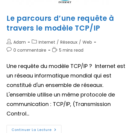
Le parcours d’une requête à
travers le modèle TCP/IP
Auteur/autrice
Post
Adam
Internet
/
Réseaux
/
Web
de
category:
Commentaires
Temps
0 commentaire
5 mins read
la
de
de
publication :
la
lecture :
Une requête du modèle TCP/IP ? Internet est
publication :
un réseau informatique mondial qui est
constitué d'un ensemble de réseaux.
L'ensemble utilise un même protocole de
communication : TCP/IP, (Transmission
Control…
Le
Continuer La Lecture