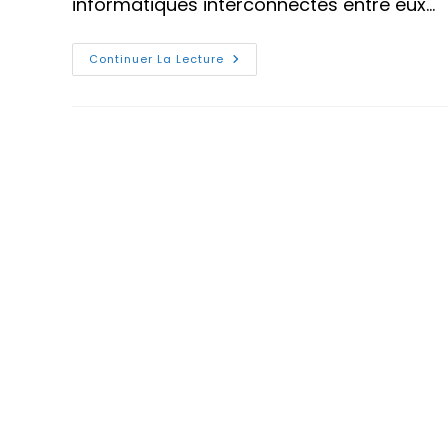
informatiques interconnectés entre eux…
Types
Continuer La Lecture
De
Réseaux
Informatiques