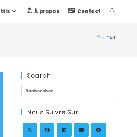
tils
À propos
Contact
Toggle
website
>
CAN
search
Search
Press
Escape
to
Nous Suivre Sur
close
the
search