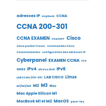
adresses IP
CCNA
AnyDesk
CCNA 200-301
Cisco
CCNA EXAMEN
ChatGPT
Cisco packet tracer
Commandes Cisco
Communication
configuration des adresses IP
Cyberpanel
EXAMEN CCNA
FTP
IPv4
IPv6
GNS3
IPv4 vs IPv6
Linux
LAB CISCO
LAB CCNA 200-301
M3
M2
Mac
M1/M2/M3
Mac Apple Silicon M1
MacOS
MacBook M1 et M2
pare-feu