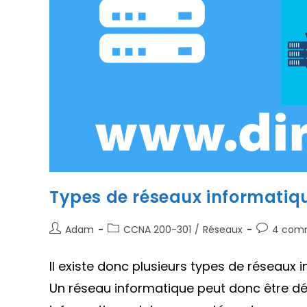
Types de réseaux informatiq
Auteur/autrice
Post
Commenta
Adam
CCNA 200-301
/
Réseaux
4 comm
de
category:
de
la
la
Il existe donc plusieurs types de réseaux 
publication :
publication
Un réseau informatique peut donc être 