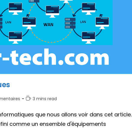
ues
ires
Temps
entaires
3 mins read
de
lecture :
informatiques que nous allons voir dans cet article.
 :
défini comme un ensemble d'équipements