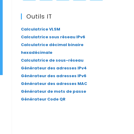
panel.
S’ouvre
S’ouvre
S’ouvre
S’ouvre
S’ouvre
dans
dans
dans
dans
dans
Outils IT
un
un
un
un
un
Calculatrice VLSM
nouvel
nouvel
nouvel
nouvel
nouvel
Calculatrice sous réseau IPv6
onglet
onglet
onglet
onglet
onglet
Calculatrice décimal binaire
hexadécimale
Calculatrice de sous-réseau
Générateur des adresses IPv4
Générateur des adresses IPv6
Générateur des adresses MAC
Générateur de mots de passe
Générateur Code QR