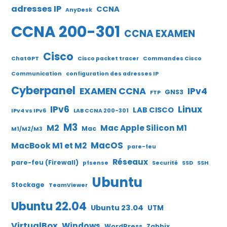
adresses IP
CCNA
AnyDesk
CCNA 200-301
CCNA EXAMEN
Cisco
ChatGPT
Cisco packet tracer
Commandes Cisco
Communication
configuration des adresses IP
Cyberpanel
EXAMEN CCNA
IPv4
GNS3
FTP
IPv6
Linux
LAB CISCO
IPv4 vs IPv6
LAB CCNA 200-301
M3
M2
Mac Apple Silicon M1
Mac
M1/M2/M3
MacOS
MacBook M1 et M2
pare-feu
Réseaux
pare-feu (Firewall)
pfsense
Securité
SSD
SSH
Ubuntu
Stockage
TeamViewer
Ubuntu 22.04
Ubuntu 23.04
UTM
VirtualBox
Windows
WordPress
Zabbix