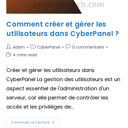
Comment créer et gérer les
utilisateurs dans CyberPanel ?
Auteur/autrice
Post
Commentaires
Adam
CyberPanel
0 commentaire
de
category:
de
Temps
4 mins read
la
la
de
publication :
publication :
lecture :
Créer et gérer les utilisateurs dans
CyberPanel La gestion des utilisateurs est un
aspect essentiel de l'administration d'un
serveur, car elle permet de contrôler les
accès et les privilèges de…
Comment
Continuer La Lecture
Créer