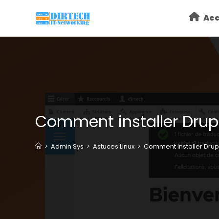
Skip
Acc
to
content
Comment installer Drupa
>
Admin Sys
>
Astuces Linux
>
Comment installer Drup