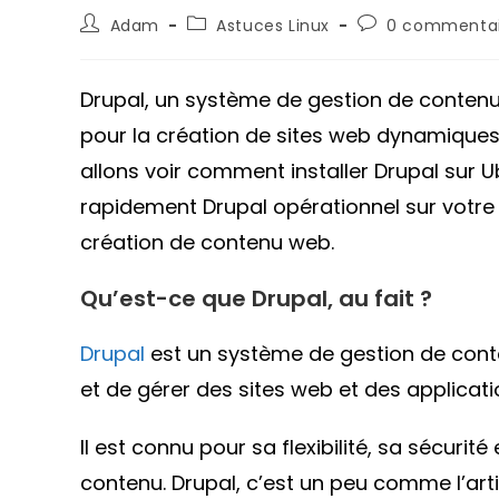
Auteur/autrice
Post
Commentaires
Adam
Astuces Linux
0 commentai
de
category:
de
la
la
publication :
publication :
Drupal, un système de gestion de contenu 
pour la création de sites web dynamiques. 
allons voir comment installer Drupal sur 
rapidement Drupal opérationnel sur votre
création de contenu web.
Qu’est-ce que Drupal, au fait ?
Drupal
est un système de gestion de con
et de gérer des sites web et des applicati
Il est connu pour sa flexibilité, sa sécuri
contenu. Drupal, c’est un peu comme l’arti