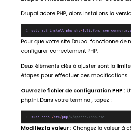
Drupal adore PHP, alors installons la versi
sudo apt install php php
-
{cli
,
fpm
,
json
,
common
,
my
Pour que votre site Drupal fonctionne de 
configurer correctement PHP.
Deux éléments clés à ajuster sont la limit
étapes pour effectuer ces modifications.
Ouvrez le fichier de configuration PHP
: U
php.ini. Dans votre terminal, tapez :
sudo nano 
/
etc
/
php
/*/apache2/php.ini
Modifiez la valeur
: Changez la valeur à 