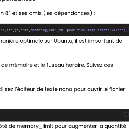
on 8.1 et ses amis (les dépendances) :
sql
,
zip
,
gd
,
intl
,
mbstring
,
curl
,
xml
,
pear
,
tidy
,
soap
,
bcmath
,
xmlrpc}
manière optimale sur Ubuntu, il est important de
e de mémoire et le fuseau horaire. Suivez ces
tilisez l’éditeur de texte nano pour ouvrir le fichier
côté de memory_limit pour augmenter la quantité