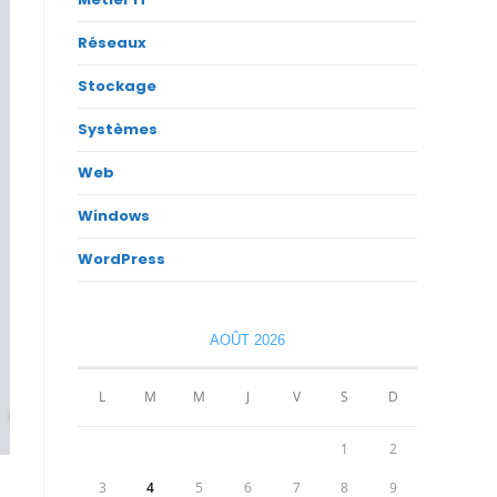
Réseaux
Stockage
Systèmes
Web
Windows
WordPress
AOÛT 2026
L
M
M
J
V
S
D
1
2
3
4
5
6
7
8
9