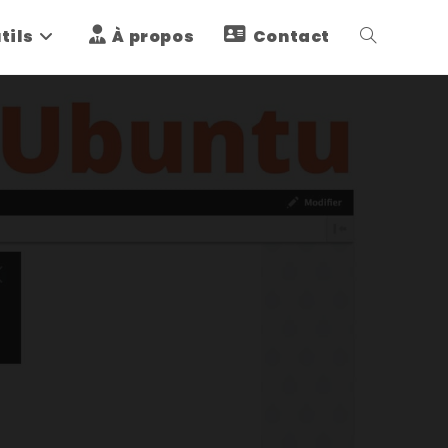
tils
À propos
Contact
Toggle
website
search