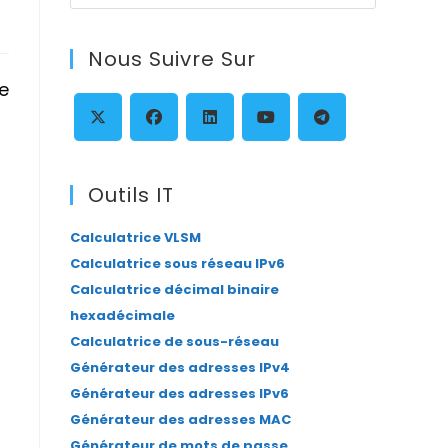
Escape
to
Nous Suivre Sur
close
e
the
search
panel.
S’ouvre
S’ouvre
S’ouvre
S’ouvre
S’ouvre
dans
dans
dans
dans
dans
Outils IT
un
un
un
un
un
Calculatrice VLSM
nouvel
nouvel
nouvel
nouvel
nouvel
Calculatrice sous réseau IPv6
onglet
onglet
onglet
onglet
onglet
Calculatrice décimal binaire
hexadécimale
Calculatrice de sous-réseau
Générateur des adresses IPv4
Générateur des adresses IPv6
Générateur des adresses MAC
Générateur de mots de passe