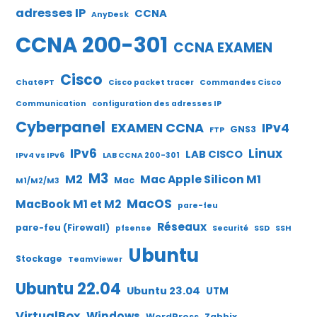
adresses IP
CCNA
AnyDesk
CCNA 200-301
CCNA EXAMEN
Cisco
ChatGPT
Cisco packet tracer
Commandes Cisco
Communication
configuration des adresses IP
Cyberpanel
EXAMEN CCNA
IPv4
GNS3
FTP
IPv6
Linux
LAB CISCO
IPv4 vs IPv6
LAB CCNA 200-301
M3
M2
Mac Apple Silicon M1
Mac
M1/M2/M3
MacOS
MacBook M1 et M2
pare-feu
Réseaux
pare-feu (Firewall)
pfsense
Securité
SSD
SSH
Ubuntu
Stockage
TeamViewer
Ubuntu 22.04
Ubuntu 23.04
UTM
VirtualBox
Windows
WordPress
Zabbix