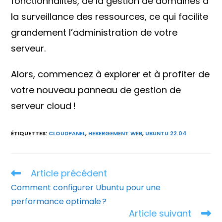
fonctionnalités, de la gestion de domaines à
la surveillance des ressources, ce qui facilite
grandement l’administration de votre
serveur.
Alors, commencez à explorer et à profiter de
votre nouveau panneau de gestion de
serveur cloud !
ÉTIQUETTES
:
CLOUDPANEL
,
HEBERGEMENT WEB
,
UBUNTU 22.04
Article précédent
Read
more
Comment configurer Ubuntu pour une
articles
performance optimale ?
Article suivant