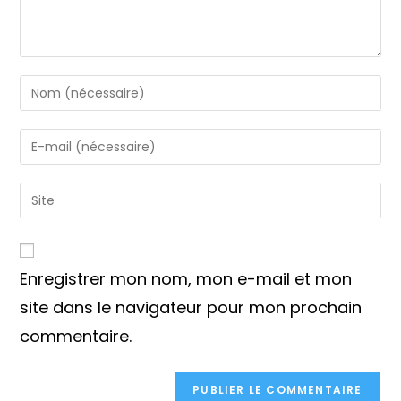
Enter
your
name
Enter
or
your
username
email
Saisir
to
address
l’URL
comment
to
de
comment
votre
Enregistrer mon nom, mon e-mail et mon
site
(facultatif)
site dans le navigateur pour mon prochain
commentaire.