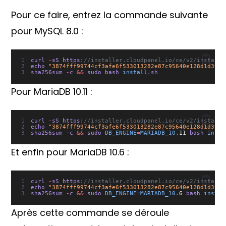
Pour ce faire, entrez la commande suivante
pour MySQL 8.0 :
curl 
-
sS https
:
//installer.cloudpanel.io/ce/v2/install.
echo 
"3874fff99744cf3afe6f533013282e87c95640e128d1d3998
sha256sum 
-
c 
&&
 sudo bash 
install
.sh
Pour MariaDB 10.11 :
curl 
-
sS https
:
//installer.cloudpanel.io/ce/v2/install.
echo 
"3874fff99744cf3afe6f533013282e87c95640e128d1d3998
sha256sum 
-
c 
&&
 sudo 
DB_ENGINE
=
MARIADB_10
.
11
 bash 
insta
Et enfin pour MariaDB 10.6 :
curl 
-
sS https
:
//installer.cloudpanel.io/ce/v2/install.
echo 
"3874fff99744cf3afe6f533013282e87c95640e128d1d3998
sha256sum 
-
c 
&&
 sudo 
DB_ENGINE
=
MARIADB_10
.
6
 bash 
instal
Après cette commande se déroule